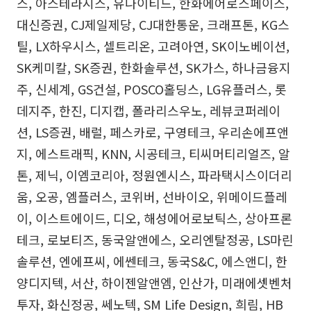
스, 아스테라시스, 유나이티드, 한화에어로스페이스,
대신증권, CJ제일제당, CJ대한통운, 크래프톤, KG스
틸, LX하우시스, 셀트리온, 고려아연, SK이노베이션,
SK케미칼, SK증권, 한화솔루션, SK가스, 하나금융지
주, 신세계, GS건설, POSCO홀딩스, LG유플러스, 롯
데지주, 한진, 디지캡, 폴라리스우노, 레뷰코퍼레이
션, LS증권, 배럴, 페스카로, 구영테크, 우리손에프앤
지, 에스트래픽, KNN, 시공테크, 티씨머티리얼즈, 알
톤, 제닉, 이엠코리아, 정원엔시스, 파라택시스이더리
움, 오공, 엠플러스, 코위버, 선바이오, 위메이드플레
이, 이스트에이드, 디오, 해성에어로보틱스, 상아프론
테크, 로보티즈, 동국알앤에스, 오리엔탈정공, LS마린
솔루션, 엔에프씨, 에쎈테크, 동국S&C, 에스앤디, 한
양디지텍, 서산, 하이젠알앤엠, 인산가, 미래에셋벤처
투자, 화신정공, 쎄노텍, SM Life Design, 희림, HB