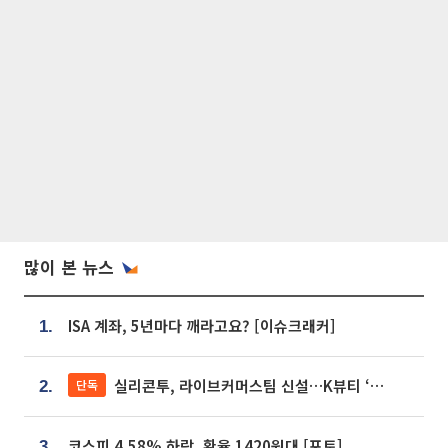
많이 본 뉴스
ISA 계좌, 5년마다 깨라고요? [이슈크래커]
1.
실리콘투, 라이브커머스팀 신설…K뷰티 ‘글로벌 판매망’ 확대[K뷰티 라방戰]
단독
2.
코스피 4.58% 하락, 환율 1420원대 [포토]
3.