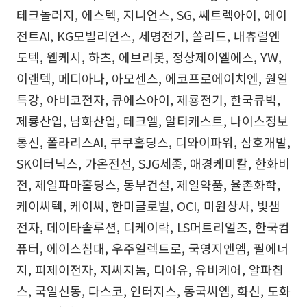
테크놀러지, 에스텍, 지니언스, SG, 쎄트렉아이, 에이
전트AI, KG모빌리언스, 세명전기, 쏠리드, 내츄럴엔
도텍, 웹케시, 하츠, 에브리봇, 정상제이엘에스, YW,
이랜텍, 메디아나, 아모센스, 에코프로에이치엔, 원일
특강, 아비코전자, 큐에스아이, 제룡전기, 한국큐빅,
제룡산업, 남화산업, 테크엘, 알티캐스트, 나이스정보
통신, 폴라리스AI, 쿠쿠홀딩스, 디와이파워, 삼호개발,
SK이터닉스, 가온전선, SJG세종, 애경케미칼, 한화비
전, 제일파마홀딩스, 동부건설, 제일약품, 율촌화학,
케이씨텍, 케이씨, 한미글로벌, OCI, 미원상사, 빛샘
전자, 데이타솔루션, 디케이락, LS머트리얼즈, 한국컴
퓨터, 에이스침대, 우주일렉트로, 국영지앤엠, 필에너
지, 피제이전자, 지씨지놈, 디어유, 유비케어, 알파칩
스, 국일신동, 다스코, 인터지스, 동국씨엠, 화신, 도화