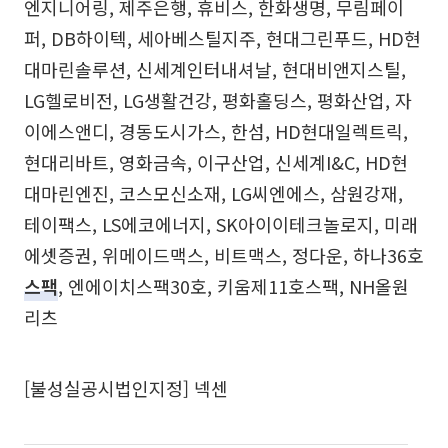
엔지니어링, 제주은행, 휴비스, 한화생명, 무림페이
퍼, DB하이텍, 세아베스틸지주, 현대그린푸드, HD현
대마린솔루션, 신세계인터내셔날, 현대비앤지스틸,
LG헬로비전, LG생활건강, 평화홀딩스, 평화산업, 자
이에스앤디, 경동도시가스, 한섬, HD현대일렉트릭,
현대리바트, 영화금속, 이구산업, 신세계I&C, HD현
대마린엔진, 코스모신소재, LG씨엔에스, 삼원강재,
테이팩스, LS에코에너지, SK아이이테크놀로지, 미래
에셋증권, 위메이드맥스, 비트맥스, 정다운, 하나36호
스팩
, 엔에이치스팩30호, 키움제11호스팩, NH올원
리츠
[불성실공시법인지정] 넥센