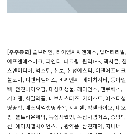
[주주총회] 솔브레인, 티이엠씨씨엔에스, 탑머티리얼,
에프엔에스테크, 피엔티, 테크윙, 원익IPS, 엑시콘, 칩
스앤미디어, 넥스틴, 천보, 신성에스티, 이엔에프테크
놀로지, 피엔티엠에스, 비씨엔씨, 에이치시티, 동아엘
텍, 전진바이오팜, 대성미생물, 레이언스, 젠큐릭스,
케어젠, 화일약품, 데브시스터즈, 키이스트, 에스디생
명공학, 에스씨엠생명과학, 지씨셀, 박셀바이오, 네오
팜, 셀트리온제약, 녹십자웰빙, 녹십자엠에스, 중앙백
신, 에이치엘사이언스, 부광약품, 삼진제약, 지니너