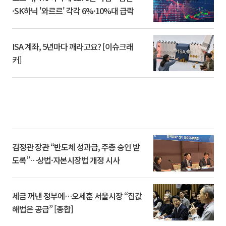
·SK하닉 '와르르' 각각 6%·10%대 급락
ISA 계좌, 5년마다 깨라고요? [이슈크래
커]
김정관 장관 “반도체 성과급, 주총 승인 받
도록”…상법·자본시장법 개정 시사
세금 꺼낸 정부에…오세훈 서울시장 “집값
해법은 공급” [종합]