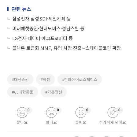
관련 뉴스
삼성전자·삼성SDI·제일기획 등
미래에셋증권·현대모비스·경남스틸 등
LG전자·네이버·에코프로머티 등
블랙록 토큰화 MMF, 유럽 시장 진출∙∙∙스테이블코인 확장
#대신증권
#넥센
#한화에어로스페이스
#CJ대한통운
#가온전선
0
0
0
0
좋아요
화나요
슬퍼요
추가취재 원해요