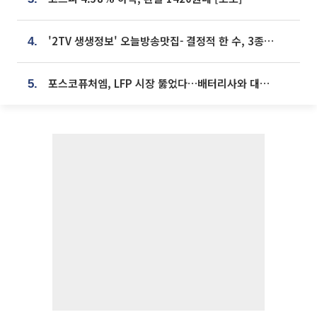
'2TV 생생정보' 오늘방송맛집- 결정적 한 수, 3종 메밀면! 메밀 소바 맛집 '의○○○○'
4.
포스코퓨처엠, LFP 시장 뚫었다…배터리사와 대규모 장기 공급 합의
5.