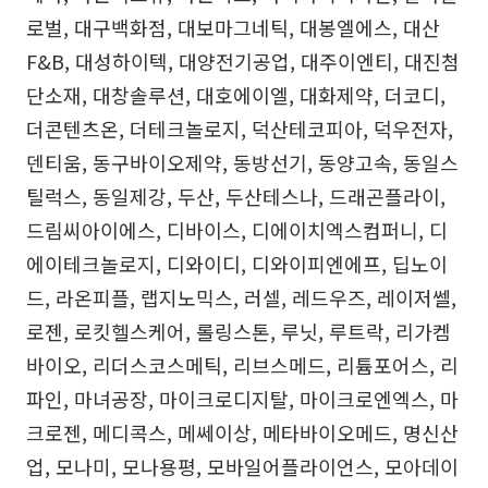
로벌, 대구백화점, 대보마그네틱, 대봉엘에스, 대산
F&B, 대성하이텍, 대양전기공업, 대주이엔티, 대진첨
단소재, 대창솔루션, 대호에이엘, 대화제약, 더코디,
더콘텐츠온, 더테크놀로지, 덕산테코피아, 덕우전자,
덴티움, 동구바이오제약, 동방선기, 동양고속, 동일스
틸럭스, 동일제강, 두산, 두산테스나, 드래곤플라이,
드림씨아이에스, 디바이스, 디에이치엑스컴퍼니, 디
에이테크놀로지, 디와이디, 디와이피엔에프, 딥노이
드, 라온피플, 랩지노믹스, 러셀, 레드우즈, 레이저쎌,
로젠, 로킷헬스케어, 롤링스톤, 루닛, 루트락, 리가켐
바이오, 리더스코스메틱, 리브스메드, 리튬포어스, 리
파인, 마녀공장, 마이크로디지탈, 마이크로엔엑스, 마
크로젠, 메디콕스, 메쎄이상, 메타바이오메드, 명신산
업, 모나미, 모나용평, 모바일어플라이언스, 모아데이