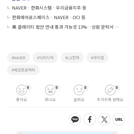
NAVERㆍ한화시스템ㆍ우리금융지주 등
한화에어로스페이스ㆍNAVERㆍOCI 등
美 클래리티 법안 연내 통과 가능성 13%…상원 문턱서 제동
#NAVER
#TJ미디어
#LG전자
#아이엠
#에코프로머티
0
0
0
0
좋아요
화나요
슬퍼요
추가취재 원해요