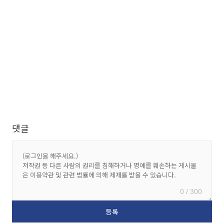
댓글
0 / 300