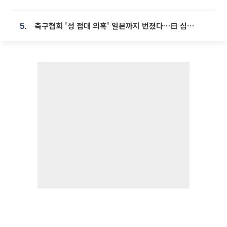
축구협회 '성 접대 의혹' 일본까지 번졌다…日 심판 실명 공개
5.