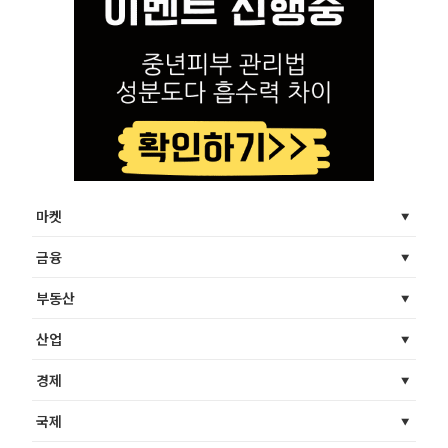
마켓
금융
부동산
산업
경제
국제