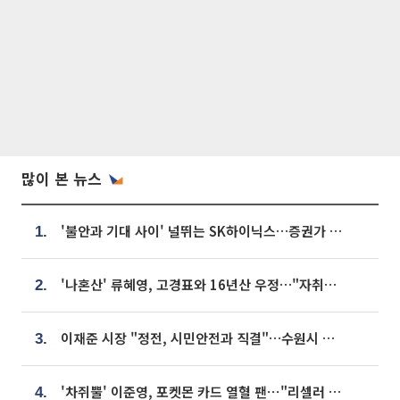
많이 본 뉴스
'불안과 기대 사이' 널뛰는 SK하이닉스…증권가 "HBM4·LTA 기반 펀터멘털 견고"
1.
'나혼산' 류혜영, 고경표와 16년산 우정…"자취방서 부모님과 마주쳐"
2.
이재준 시장 "정전, 시민안전과 직결"…수원시 비상대응체계 가동
3.
'차쥐뿔' 이준영, 포켓몬 카드 열혈 팬⋯"리셀러 처단할 것"
4.