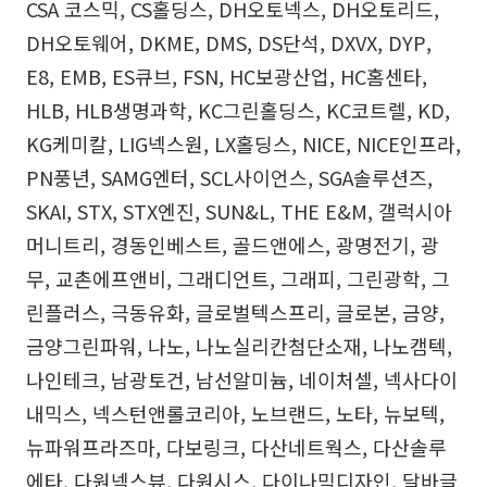
CSA 코스믹, CS홀딩스, DH오토넥스, DH오토리드,
DH오토웨어, DKME, DMS, DS단석, DXVX, DYP,
E8, EMB, ES큐브, FSN, HC보광산업, HC홈센타,
HLB, HLB생명과학, KC그린홀딩스, KC코트렐, KD,
KG케미칼, LIG넥스원, LX홀딩스, NICE, NICE인프라,
PN풍년, SAMG엔터, SCL사이언스, SGA솔루션즈,
SKAI, STX, STX엔진, SUN&L, THE E&M, 갤럭시아
머니트리, 경동인베스트, 골드앤에스, 광명전기, 광
무, 교촌에프앤비, 그래디언트, 그래피, 그린광학, 그
린플러스, 극동유화, 글로벌텍스프리, 글로본, 금양,
금양그린파워, 나노, 나노실리칸첨단소재, 나노캠텍,
나인테크, 남광토건, 남선알미늄, 네이처셀, 넥사다이
내믹스, 넥스턴앤롤코리아, 노브랜드, 노타, 뉴보텍,
뉴파워프라즈마, 다보링크, 다산네트웍스, 다산솔루
에타, 다원넥스뷰, 다원시스, 다이나믹디자인, 달바글