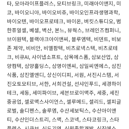
타, 모아라이프플러스, 모티브링크, 미래아이앤지, 미
코, 바이오니아, 바이오비쥬, 바이오인프라생명과학,
바이오텐, 바이오프로테크, 바이온, 버킷스튜디오, 범
한퓨얼셀, 베셀, 벽산, 본느, 뷰웍스, 브레인즈컴퍼니,
브이원텍, 블랙야크아이앤씨, 블루엠텍, 비덴트, 비보
존 제약, 비비안, 비엘팜텍, 비츠로넥스텍, 비츠로테
크, 비큐AI, 사이냅소프트, 삼목에스폼, 삼보산업, 삼
양컴텍, 삼양홀딩스, 삼영이엔씨, 삼일씨엔에스, 삼진
식품, 삼진엘앤디, 상신이디피, 서원, 서진시스템, 서
진오토모티브, 서한, 서희건설, 선샤인푸드, 세경하이
테크, 세동, 세미파이브, 세븐브로이맥주, 세중, 세진
중공업, 셀로맥스사이언스, 셀루메드, 셀리드, 셀피글
로벌, 솔디펜스, 솔루엠, 수산세보틱스, 수산아이앤
티, 수산인더스트리, 스맥, 스코넥, 스타코링크, 스타
플렉스, 시큐브, 신도기연, 신원종합개발, 신진에스