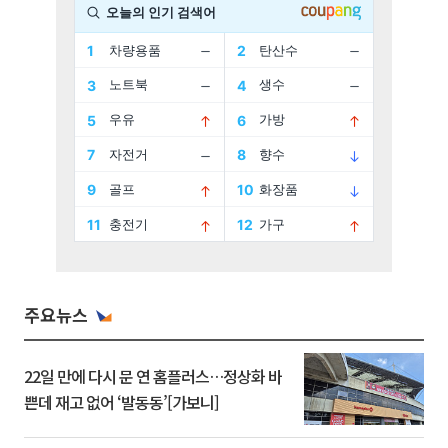
주요뉴스
22일 만에 다시 문 연 홈플러스…정상화 바
쁜데 재고 없어 ‘발동동’[가보니]