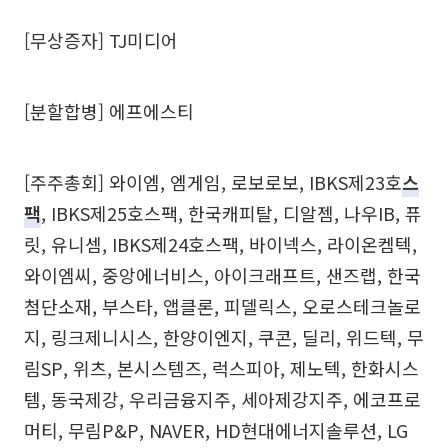
[무상증자] TJ미디어
[분할합병] 에프에스티
[주주총회] 와이엠, 엠게임, 로보로보, IBKS제23호
스
팩
, IBKS제25호스팩, 한국캐피탈, 디알젬, 나우IB, 퓨
릿, 유니셈, IBKS제24호스팩, 바이넥스, 라이온켐텍,
와이엠씨, 중앙에너비스, 아이크래프트, 샌즈랩, 한국
첨단소재, 부스타, 앱클론, 피델릭스, 오로스테크놀로
지, 링크제니시스, 한양이엔지, 쿠콘, 딜리, 위드텍, 무
림SP, 위츠, 본시스템즈, 럭스피아, 제노텍, 한화시스
템, 동국제강, 우리금융지주, 세아제강지주, 에코프로
머티, 무림P&P, NAVER, HD현대에너지솔루션, LG