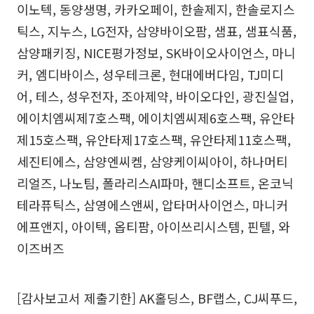
이노텍, 동양생명, 카카오페이, 한솔제지, 한솔로지스
틱스, 지누스, LG전자, 삼양바이오팜, 샘표, 샘표식품,
삼양패키징, NICE평가정보, SK바이오사이언스, 마니
커, 엠디바이스, 성우테크론, 현대에버다임, TJ미디
어, 테스, 성우전자, 조아제약, 바이오다인, 광진실업,
에이치엠씨제7호스팩, 에이치엠씨제6호스팩, 유안타
제15호스팩, 유안타제17호스팩, 유안타제11호스팩,
세진티에스, 삼양엔씨켐, 삼양케이씨아이, 하나머티
리얼즈, 나노팀, 폴라리스AI파마, 핸디소프트, 온코닉
테라퓨틱스, 삼영에스앤씨, 압타머사이언스, 마니커
에프앤지, 아이텍, 옵티팜, 아이쓰리시스템, 핀텔, 와
이즈버즈
[감사보고서 제출기한] AK홀딩스, BF랩스, CJ씨푸드,