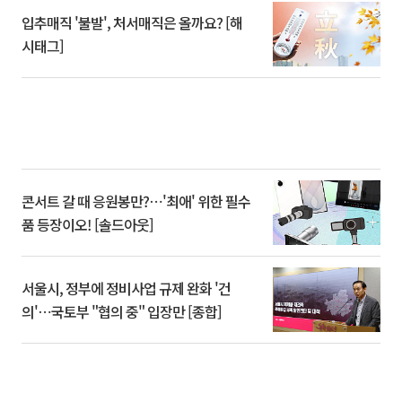
입추매직 '불발', 처서매직은 올까요? [해
시태그]
콘서트 갈 때 응원봉만?⋯'최애' 위한 필수
품 등장이오! [솔드아웃]
서울시, 정부에 정비사업 규제 완화 '건
의'⋯국토부 "협의 중" 입장만 [종합]