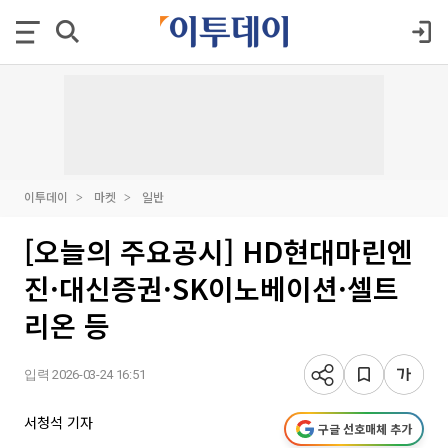
이투데이
마켓
일반
[오늘의 주요공시] HD현대마린엔
진·대신증권·SK이노베이션·셀트
리온 등
입력 2026-03-24 16:51
서청석 기자
구글 선호매체 추가