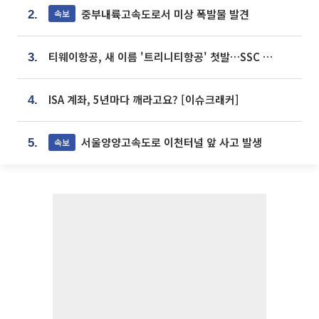
중부내륙고속도로서 미상 폭발물 발견
속보
2.
티웨이항공, 새 이름 '트리니티항공' 첫발…SSC 전략 본격화
3.
ISA 계좌, 5년마다 깨라고요? [이슈크래커]
4.
서울양양고속도로 이천터널 앞 사고 발생
속보
5.