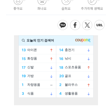
좋아요
화나요
슬퍼요
추가취재 원해요