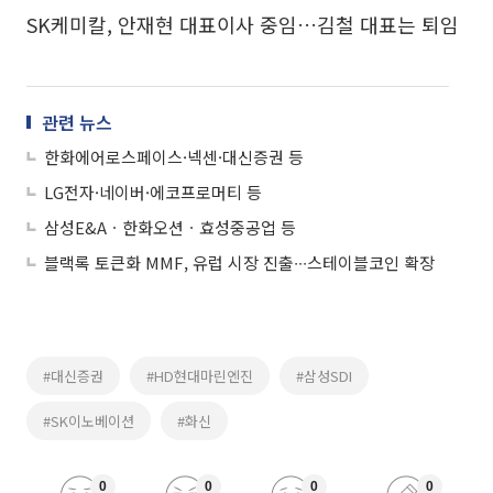
SK케미칼, 안재현 대표이사 중임…김철 대표는 퇴임
관련 뉴스
한화에어로스페이스·넥센·대신증권 등
LG전자·네이버·에코프로머티 등
삼성E&Aㆍ한화오션ㆍ효성중공업 등
블랙록 토큰화 MMF, 유럽 시장 진출∙∙∙스테이블코인 확장
#대신증권
#HD현대마린엔진
#삼성SDI
#SK이노베이션
#화신
0
0
0
0