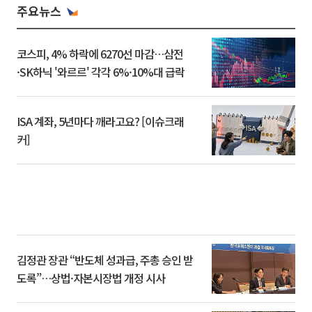
주요뉴스
코스피, 4% 하락에 6270선 마감…삼전
·SK하닉 '와르르' 각각 6%·10%대 급락
ISA 계좌, 5년마다 깨라고요? [이슈크래
커]
김정관 장관 “반도체 성과급, 주총 승인 받
도록”…상법·자본시장법 개정 시사