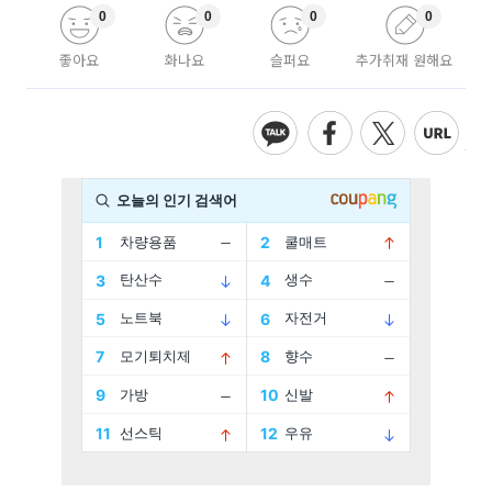
0
0
0
0
좋아요
화나요
슬퍼요
추가취재 원해요