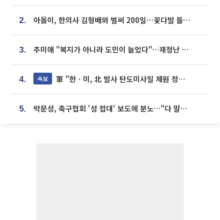
아옳이, 한의사 김형배와 벌써 200일⋯꽃다발 들고 "프러포즈 아냐"
2.
추미애 "복지가 아니라 도민이 늘었다"…재정난 책임론 정면돌파
3.
軍 "한ㆍ미, 北 발사 탄도미사일 제원 정밀분석 중"
속보
4.
박문성, 축구협회 '성 접대' 보도에 분노…"다 말아먹으려고 작정했나"
5.