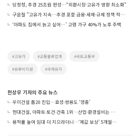
당정청, 추경 25조원 편성…“외환시장·고유가 영향 최소화”
구윤철 "고유가 지속…추경 포함 금융·세제·규제 정책 적극 발굴"
‘아파도 집에서 늙고 싶어…’ 고령 가구 40%가 노후 주택
#고유가
#교통물류업계
#국토교통부
#유류비지원
#국제유가
천상우 기자의 주요 뉴스
우미건설 톱20 진입…효성·쌍용도 ‘껑충’
현대건설, 아파트·토건·건축 1위…산업·환경설비는 삼성E&A
용적률 높여 임대 더 지으라더니…‘제값 보상’ 5개월째 국회에 발목