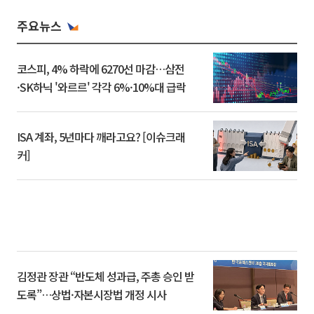
주요뉴스
코스피, 4% 하락에 6270선 마감…삼전
·SK하닉 '와르르' 각각 6%·10%대 급락
ISA 계좌, 5년마다 깨라고요? [이슈크래
커]
김정관 장관 “반도체 성과급, 주총 승인 받
도록”…상법·자본시장법 개정 시사