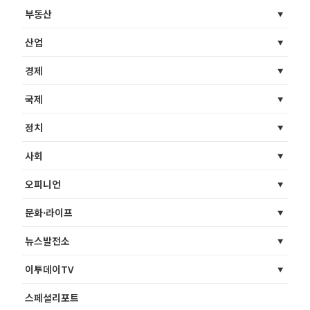
부동산
산업
경제
국제
정치
사회
오피니언
문화·라이프
뉴스발전소
이투데이TV
스페셜리포트