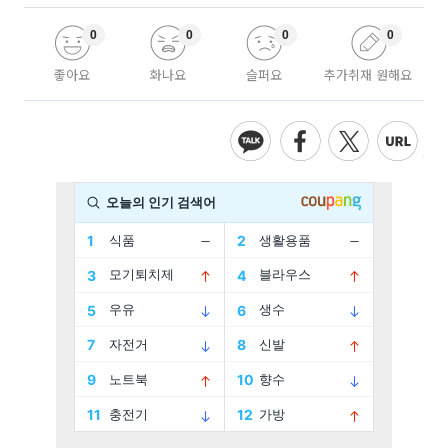
0
0
0
0
좋아요
화나요
슬퍼요
추가취재 원해요