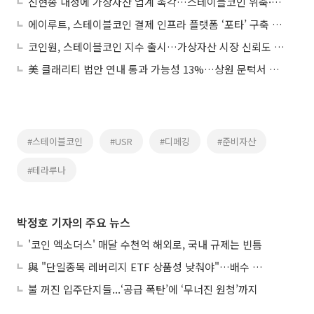
신현송 내정에 가상자산 업계 촉각…스테이블코인 위축·CBDC 부상
에이루트, 스테이블코인 결제 인프라 플랫폼 ‘포타’ 구축 완료…상용화 준비 단계 돌입
코인원, 스테이블코인 지수 출시…가상자산 시장 신뢰도 제고
美 클래리티 법안 연내 통과 가능성 13%…상원 문턱서 제동
#스테이블코인
#USR
#디페깅
#준비자산
#테라루나
박정호 기자의 주요 뉴스
'코인 엑소더스' 매달 수천억 해외로, 국내 규제는 빈틈
與 "단일종목 레버리지 ETF 상품성 낮춰야"…배수 조정안도 거론
불 꺼진 입주단지들...‘공급 폭탄’에 ‘무너진 원청’까지