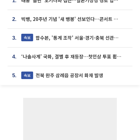
태풍 '돌핀' 오키나와 접근…일본기상청 경로 업데이트
1.
빅뱅, 20주년 기념 '새 뱅봉' 선보인다⋯콘서트 앞두고 팝업 개최
2.
합수본, '통계 조작' 서울·경기·충북 선관위 등 추가 압수수색
속보
3.
‘나솔사계’ 국화, 결별 후 재등장⋯첫인상 투표 휩쓸고 ‘인기녀’ 등극
4.
전북 완주 삼례읍 공장서 화재 발생
속보
5.