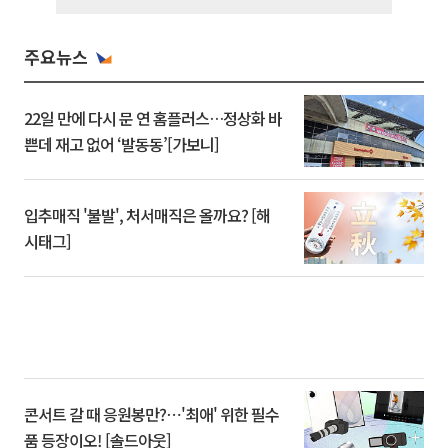
주요뉴스
22일 만에 다시 문 연 홈플러스…정상화 바
쁜데 재고 없어 ‘발동동’[가보니]
입추매직 '불발', 처서매직은 올까요? [해
시태그]
콘서트 갈 때 응원봉만?⋯'최애' 위한 필수
품 등장이오! [솔드아웃]