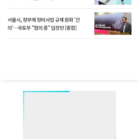
서울시, 정부에 정비사업 규제 완화 '건
의'⋯국토부 "협의 중" 입장만 [종합]