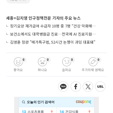
세종=김지영 인구정책전문 기자의 주요 뉴스
장기요양 재가급여 수급자 10명 중 7명 “건강 악화해도 집에서”
보건소에서도 대학병원급 진료…전국에 AI 진료지원도구 보급
김영훈 장관 "메가특구법, 52시간 논쟁이 과잉 대표돼"
0
0
0
0
좋아요
화나요
슬퍼요
추가취재 원해요