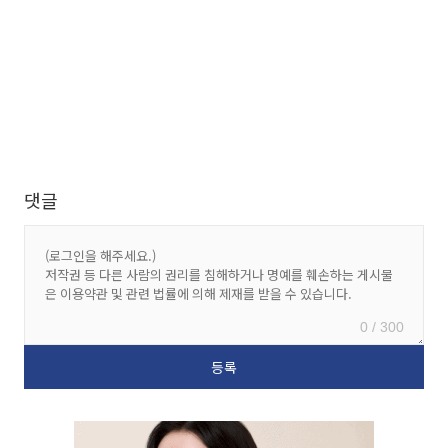
댓글
0 / 300