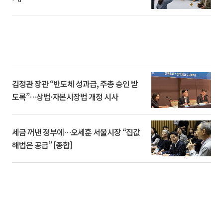
김정관 장관 “반도체 성과급, 주총 승인 받
도록”…상법·자본시장법 개정 시사
세금 꺼낸 정부에…오세훈 서울시장 “집값
해법은 공급” [종합]