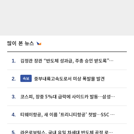
많이 본 뉴스
김정관 장관 “반도체 성과급, 주총 승인 받도록”…상법·자본시장법 개정 시사
1.
중부내륙고속도로서 미상 폭발물 발견
속보
2.
코스피, 장중 5%대 급락에 사이드카 발동…삼성·SK 동반 폭락
3.
티웨이항공, 새 이름 '트리니티항공' 첫발…SSC 전략 본격화
4.
라온로보틱스, 국내 유일 차세대 반도체 공정 로봇 개발 ‘고객사 테스트 진행’
5.