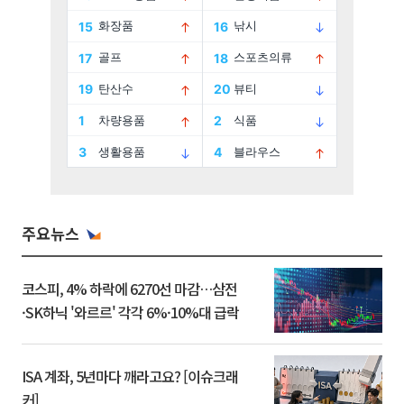
주요뉴스
코스피, 4% 하락에 6270선 마감…삼전
·SK하닉 '와르르' 각각 6%·10%대 급락
ISA 계좌, 5년마다 깨라고요? [이슈크래
커]