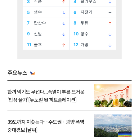
주요뉴스
한끼 먹기도 무섭다...폭염이 부른 뜨거운
‘밥상 물가’[뉴노멀 된 히트플레이션]
39도까지 치솟는다⋯수도권ㆍ광양 폭염
중대경보 [날씨]