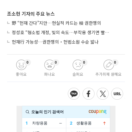
조소현 기자의 주요 뉴스
野 “헌재 간다”지만…현실적 카드는 檢 권한쟁의
정성호 “형소법 개정, 빛의 속도…부작용 생기면 빨리 고쳐야”
헌재行 가능성…권한쟁의‧헌법소원 수순 밟나
0
0
0
0
좋아요
화나요
슬퍼요
추가취재 원해요