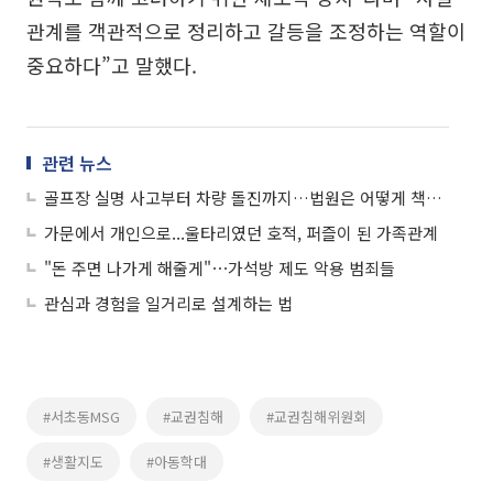
관계를 객관적으로 정리하고 갈등을 조정하는 역할이
중요하다”고 말했다.
관련 뉴스
골프장 실명 사고부터 차량 돌진까지…법원은 어떻게 책임 가를까?
가문에서 개인으로...울타리였던 호적, 퍼즐이 된 가족관계
"돈 주면 나가게 해줄게"⋯가석방 제도 악용 범죄들
관심과 경험을 일거리로 설계하는 법
#서초동MSG
#교권침해
#교권침해위원회
#생활지도
#아동학대