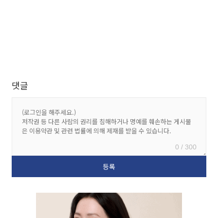
댓글
0 / 300