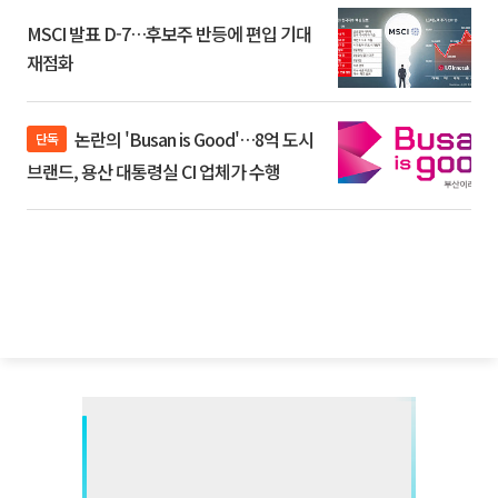
MSCI 발표 D-7…후보주 반등에 편입 기대
재점화
논란의 'Busan is Good'…8억 도시
단독
브랜드, 용산 대통령실 CI 업체가 수행