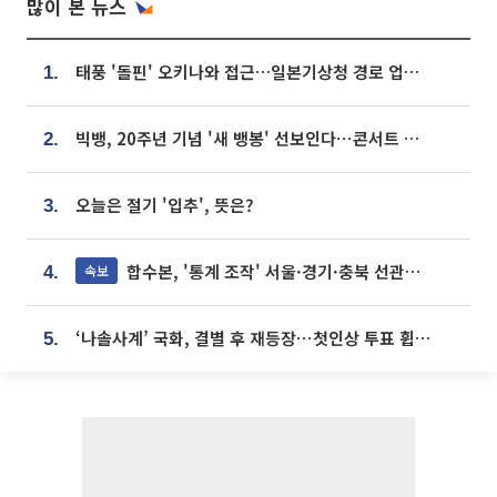
많이 본 뉴스
태풍 '돌핀' 오키나와 접근…일본기상청 경로 업데이트
1.
빅뱅, 20주년 기념 '새 뱅봉' 선보인다⋯콘서트 앞두고 팝업 개최
2.
오늘은 절기 '입추', 뜻은?
3.
합수본, '통계 조작' 서울·경기·충북 선관위 등 추가 압수수색
속보
4.
‘나솔사계’ 국화, 결별 후 재등장⋯첫인상 투표 휩쓸고 ‘인기녀’ 등극
5.