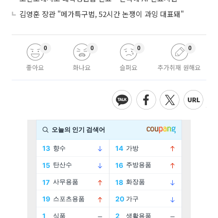
김영훈 장관 "메가특구법, 52시간 논쟁이 과잉 대표돼"
0
0
0
0
좋아요
화나요
슬퍼요
추가취재 원해요