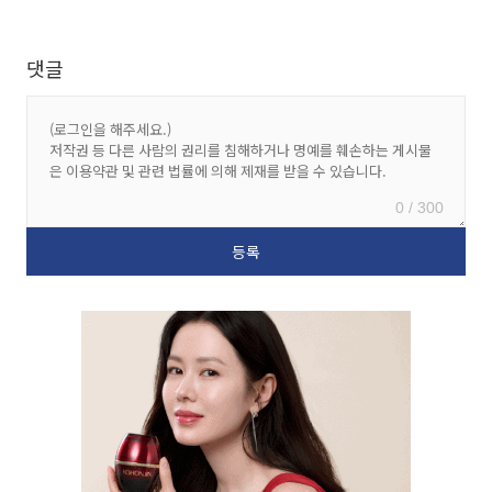
댓글
0 / 300