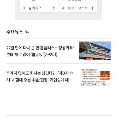
주요뉴스
22일 만에 다시 문 연 홈플러스…정상화 바
쁜데 재고 없어 ‘발동동’[가보니]
후계자 없어도 회사는 남긴다?…‘제3자 승
계’ 시험대 오른 中企 현장 [기업승계 대전
환]