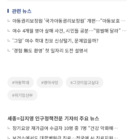
관련 뉴스
아동권리보장원 '국가아동권리보장원' 개편⋯"아동보호 국가 책임 강화"
여수 4개월 영아 살해 사건, 시민들 공분⋯"엄벌해 달라" 탄원 요구
'그알' 여수 학대 친모 신상털기, 문제없을까?
‘경험 無도 환영’ 첫 일자리 도전 설명서
#아동학대
#영아사망
#그것이알고싶다
#위기임산부
세종=김지영 인구정책전문 기자의 주요 뉴스
장기요양 재가급여 수급자 10명 중 7명 “건강 악화해도 집에서”
보건소에서도 대학병원급 진료…전국에 AI 진료지원도구 보급