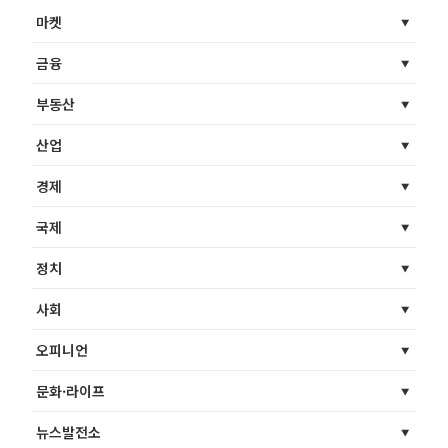
마켓
금융
부동산
산업
경제
국제
정치
사회
오피니언
문화·라이프
뉴스발전소