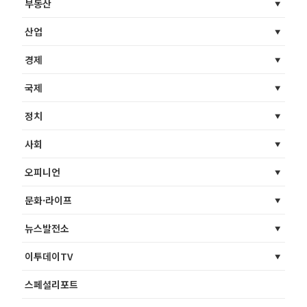
부동산
산업
경제
국제
정치
사회
오피니언
문화·라이프
뉴스발전소
이투데이TV
스페셜리포트