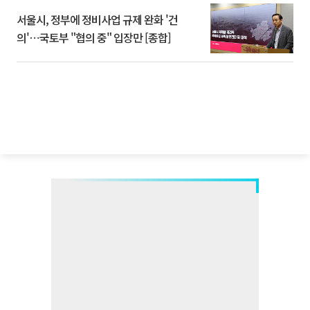
서울시, 정부에 정비사업 규제 완화 '건
의'⋯국토부 "협의 중" 입장만 [종합]