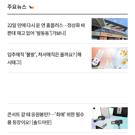
주요뉴스
22일 만에 다시 문 연 홈플러스…정상화 바
쁜데 재고 없어 ‘발동동’[가보니]
입추매직 '불발', 처서매직은 올까요? [해
시태그]
콘서트 갈 때 응원봉만?⋯'최애' 위한 필수
품 등장이오! [솔드아웃]