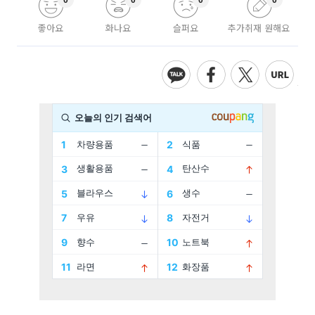
0
0
0
0
좋아요
화나요
슬퍼요
추가취재 원해요