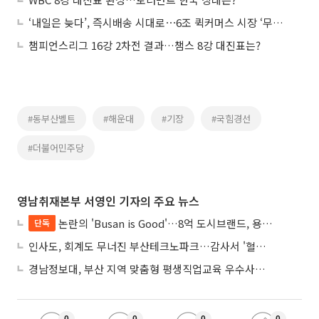
‘내일은 늦다’, 즉시배송 시대로⋯6조 퀵커머스 시장 ‘무한 경쟁’
챔피언스리그 16강 2차전 결과…챔스 8강 대진표는?
#동부산벨트
#해운대
#기장
#국힘경선
#더불어민주당
영남취재본부 서영인 기자의 주요 뉴스
논란의 'Busan is Good'…8억 도시브랜드, 용산 대통령실 CI 업체가 수행
단독
인사도, 회계도 무너진 부산테크노파크…감사서 '혈세 유용·인사 뒤집기' 적발
경남정보대, 부산 지역 맞춤형 평생직업교육 우수사례로 혁신 주도