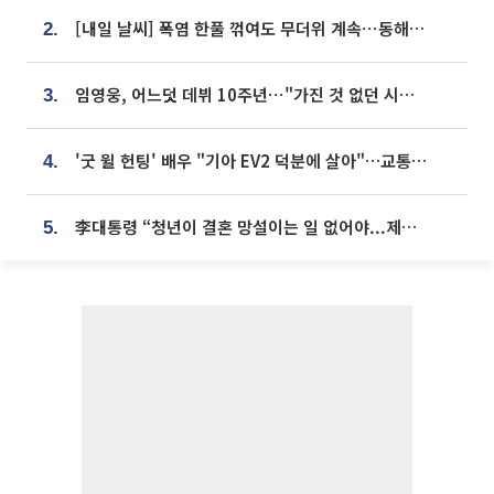
[내일 날씨] 폭염 한풀 꺾여도 무더위 계속⋯동해안 이틀 연속 비
2.
임영웅, 어느덧 데뷔 10주년⋯"가진 것 없던 시절, 내 앞엔 20명의 팬뿐"
3.
'굿 윌 헌팅' 배우 "기아 EV2 덕분에 살아"…교통사고 후 안전성 극찬
4.
李대통령 “청년이 결혼 망설이는 일 없어야...제도상 불이익 조사”
5.