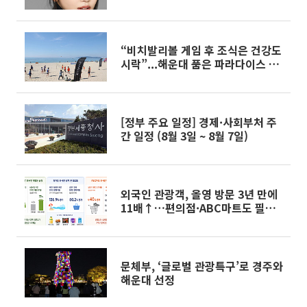
“비치발리볼 게임 후 조식은 건강도
시락”...해운대 품은 파라다이스 부
산의 ‘소셜 웰니스’[체크인 호텔]
[정부 주요 일정] 경제·사회부처 주
간 일정 (8월 3일 ~ 8월 7일)
외국인 관광객, 올영 방문 3년 만에
11배↑…편의점·ABC마트도 필수
코스
문체부, ‘글로벌 관광특구’로 경주와
해운대 선정