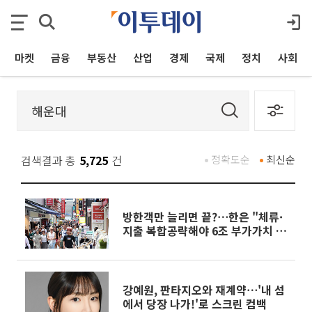
마켓
금융
부동산
산업
경제
국제
정치
사회
검색결과 총
5,725
건
정확도순
최신순
방한객만 늘리면 끝?⋯한은 "체류·
지출 복합공략해야 6조 부가가치 창
출"
강예원, 판타지오와 재계약⋯'내 섬
에서 당장 나가!'로 스크린 컴백