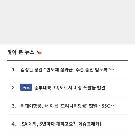
많이 본 뉴스
김정관 장관 “반도체 성과급, 주총 승인 받도록”…상법·자본시장법 개정 시사
1.
중부내륙고속도로서 미상 폭발물 발견
속보
2.
티웨이항공, 새 이름 '트리니티항공' 첫발…SSC 전략 본격화
3.
ISA 계좌, 5년마다 깨라고요? [이슈크래커]
4.