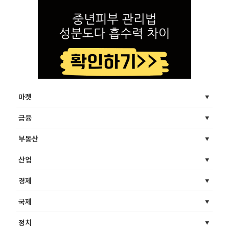
마켓
금융
부동산
산업
경제
국제
정치