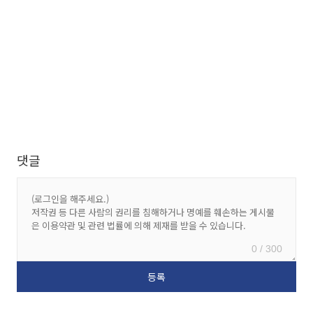
댓글
0 / 300