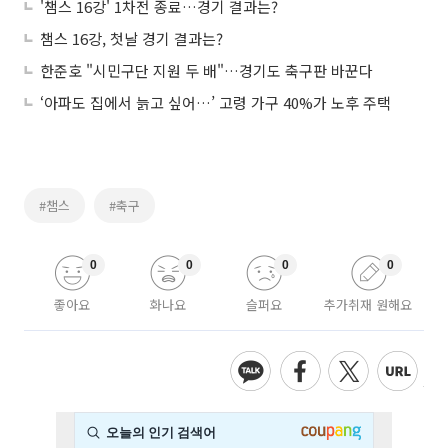
'챔스 16강' 1차전 종료…경기 결과는?
챔스 16강, 첫날 경기 결과는?
한준호 "시민구단 지원 두 배"…경기도 축구판 바꾼다
‘아파도 집에서 늙고 싶어…’ 고령 가구 40%가 노후 주택
#챔스
#축구
0
0
0
0
좋아요
화나요
슬퍼요
추가취재 원해요