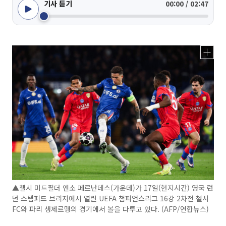
기사 듣기
00:00 / 02:47
▲첼시 미드필더 엔소 페르난데스(가운데)가 17일(현지시간) 영국 런
던 스탬퍼드 브리지에서 열린 UEFA 챔피언스리그 16강 2차전 첼시
FC와 파리 생제르맹의 경기에서 볼을 다투고 있다. (AFP/연합뉴스)