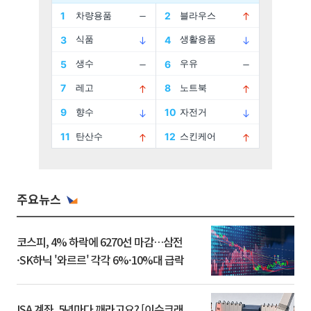
주요뉴스
코스피, 4% 하락에 6270선 마감…삼전
·SK하닉 '와르르' 각각 6%·10%대 급락
ISA 계좌, 5년마다 깨라고요? [이슈크래