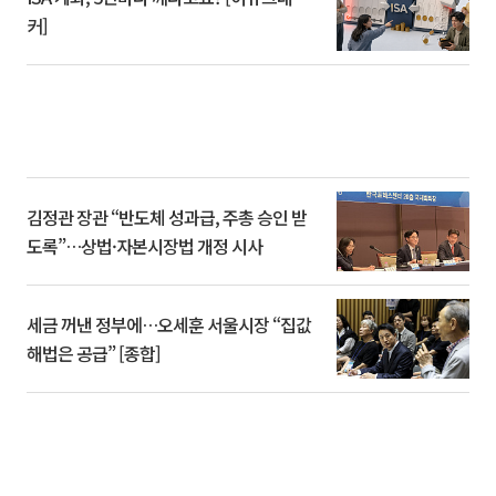
커]
김정관 장관 “반도체 성과급, 주총 승인 받
도록”…상법·자본시장법 개정 시사
세금 꺼낸 정부에…오세훈 서울시장 “집값
해법은 공급” [종합]