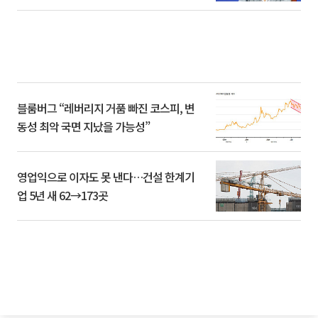
블룸버그 “레버리지 거품 빠진 코스피, 변
동성 최악 국면 지났을 가능성”
영업익으로 이자도 못 낸다…건설 한계기
업 5년 새 62→173곳