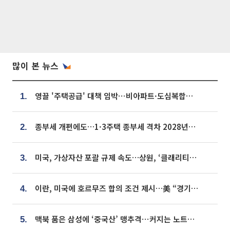
많이 본 뉴스
영끌 '주택공급' 대책 임박⋯비아파트·도심복합까지 총동원
1.
종부세 개편에도…1·3주택 종부세 격차 2028년부터 확대
2.
미국, 가상자산 포괄 규제 속도…상원, ‘클래리티법’ 9월 절차투표 추진
3.
이란, 미국에 호르무즈 합의 조건 제시…美 “경기 아직 안 끝나” [종합]
4.
맥북 품은 삼성에 ‘중국산’ 맹추격⋯커지는 노트북 OLED 시장
5.