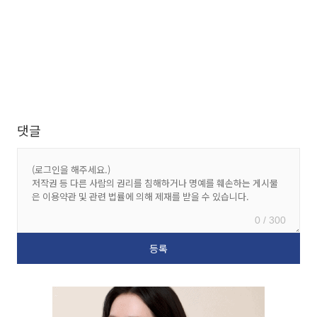
댓글
0 / 300