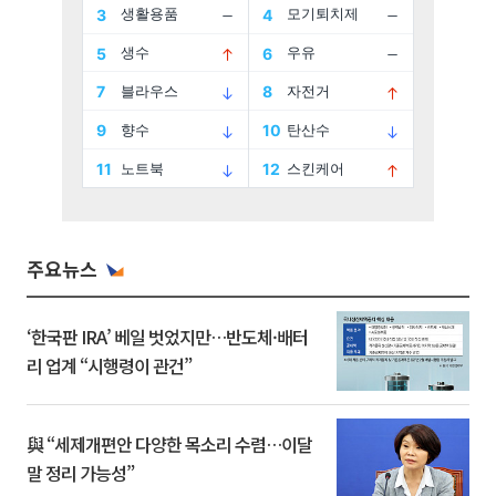
주요뉴스
‘한국판 IRA’ 베일 벗었지만…반도체·배터
리 업계 “시행령이 관건”
與 “세제개편안 다양한 목소리 수렴…이달
말 정리 가능성”