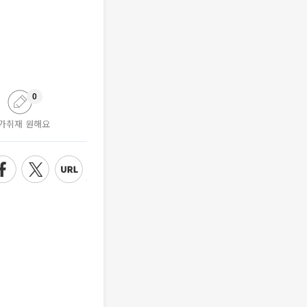
0
가취재 원해요