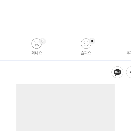
0
0
화나요
슬퍼요
추