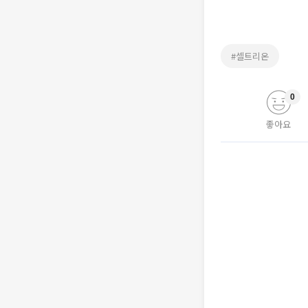
#셀트리온
0
좋아요