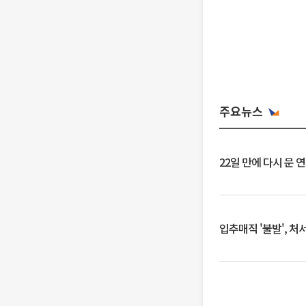
주요뉴스
22일 만에 다시 문 
입추매직 '불발', 처