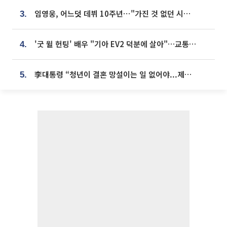
임영웅, 어느덧 데뷔 10주년⋯"가진 것 없던 시절, 내 앞엔 20명의 팬뿐"
3.
'굿 윌 헌팅' 배우 "기아 EV2 덕분에 살아"…교통사고 후 안전성 극찬
4.
李대통령 “청년이 결혼 망설이는 일 없어야...제도상 불이익 조사”
5.