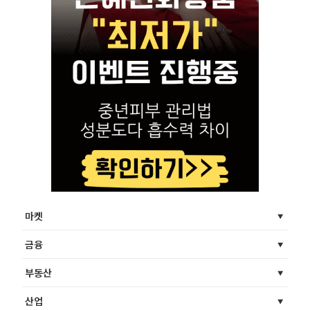
마켓
금융
부동산
산업