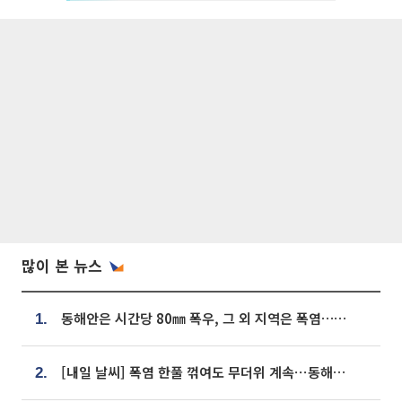
많이 본 뉴스
동해안은 시간당 80㎜ 폭우, 그 외 지역은 폭염…‘극과 극 날씨’
1.
[내일 날씨] 폭염 한풀 꺾여도 무더위 계속⋯동해안 이틀 연속 비
2.