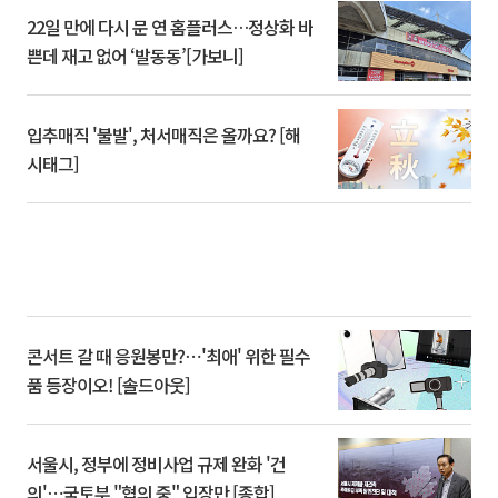
22일 만에 다시 문 연 홈플러스…정상화 바
쁜데 재고 없어 ‘발동동’[가보니]
입추매직 '불발', 처서매직은 올까요? [해
시태그]
콘서트 갈 때 응원봉만?⋯'최애' 위한 필수
품 등장이오! [솔드아웃]
서울시, 정부에 정비사업 규제 완화 '건
의'⋯국토부 "협의 중" 입장만 [종합]