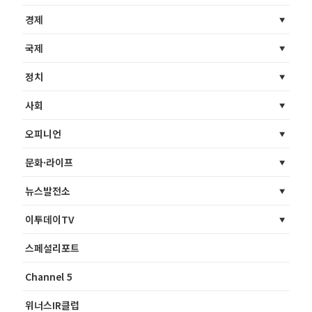
경제
국제
정치
사회
오피니언
문화·라이프
뉴스발전소
이투데이TV
스페셜리포트
Channel 5
위너스IR클럽