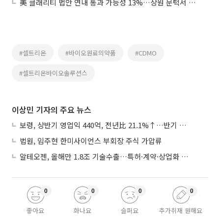
美 클래리티 법안 연내 통과 가능성 13%…상원 문턱서 제동
#셀트리온
#바이오원료의약품
#CDMO
#셀트리온바이오솔루션스
이상민 기자의 주요 뉴스
보령, 상반기 영업익 440억, 전년比 21.1%↑…반기 역대 최대
법원, 임주현 한미사이언스 부회장 주식 가압류
알테오젠, 올해만 1.8조 기술수출…특허·계약·상업화 ‘삼박자’
0
0
0
0
좋아요
화나요
슬퍼요
추가취재 원해요