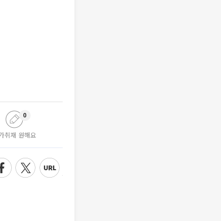
0
가취재 원해요