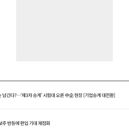
 남긴다?…‘제3자 승계’ 시험대 오른 中企 현장 [기업승계 대전환]
후보주 반등에 편입 기대 재점화