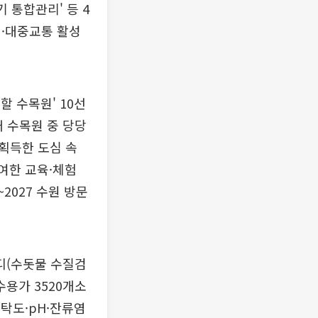
 통합관리' 등 4
대·대중교통 활성
할 수목원' 10선
 수목원 중 당당
획득한 도심 속
참여한 교육·체험
2027 수원 방문
디(수돗물 수질검
수용가 3520개소
 탁도·pH·잔류염