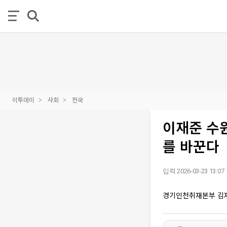
이투데이
사회
전국
이재준 수원
를 바꾼다
입력 2026-03-23 13:07
경기인천취재본부 김