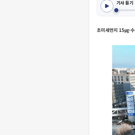
기사 듣기
초미세먼지 15㎍·