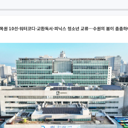
수목원 10선·워터코디·교환독서·피닉스 청소년 교류…수원의 봄이 촘촘하