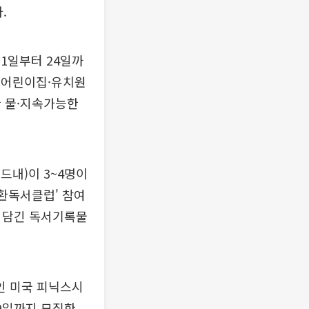
.
 1일부터 24일까
해 어린이집·유치원
한 물·지속가능한
드내)이 3~4명이
교환독서클럽' 참여
이 담긴 독서기록물
인 미국 피닉스시
29일까지 모집한