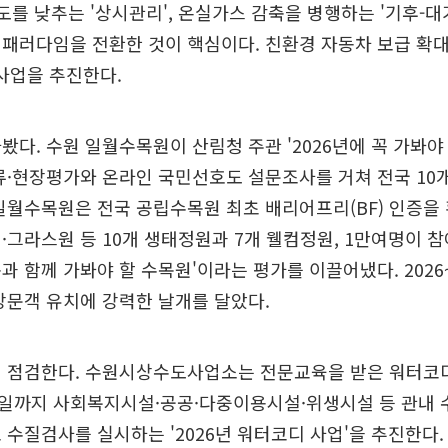
농도를 낮추는 '상시관리', 온실가스 감축을 병행하는 '기후-대기
패러다임을 전환한 것이 핵심이다. 친환경 자동차 보급 확
책사업을 추진한다.
봤다. 수원 일월수목원이 산림청 주관 '2026년에 꼭 가봐야 
류·현장평가와 온라인 국민선호도 설문조사를 거쳐 전국 10개
일월수목원은 전국 공립수목원 최초 배리어프리(BF) 인증을 
·그라스원 등 10개 생태정원과 7개 웰컴정원, 1만여명이 
과 함께 가봐야 할 수목원'이라는 평가를 이끌어냈다. 2026~
방문객 유치에 강력한 날개를 달았다.
접 점검한다. 수원시상수도사업소는 전문교육을 받은 워터코
30일까지 사회복지시설·공공·다중이용시설·위생시설 등 관내 
 수질검사를 실시하는 '2026년 워터코디 사업'을 추진한다.