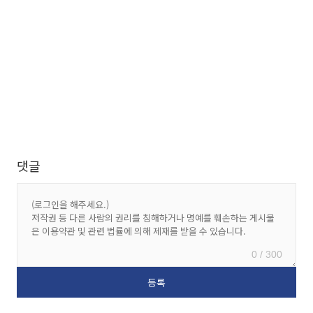
댓글
0 / 300