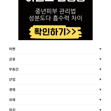
마켓
금융
부동산
산업
경제
국제
정치