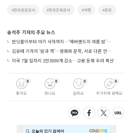
#한국관광공사
#한국조폐공사
#여행
#관광
송석주 기자의 주요 뉴스
반딧불이부터 아기 사자까지…‘에버랜드의 여름 밤’이 기다려지는 이유
김유태 기자의 '밤과 책'…영화와 문학, 서로 다른 언어를 읽다
미국 7월 일자리 2만3000개 감소…고용 둔화 우려 확산
0
0
0
0
좋아요
화나요
슬퍼요
추가취재 원해요