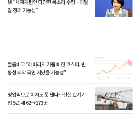
與 “세제개편안 다양한 목소리 수렴…이달
말 정리 가능성”
블룸버그 “레버리지 거품 빠진 코스피, 변
동성 최악 국면 지났을 가능성”
영업익으로 이자도 못 낸다…건설 한계기
업 5년 새 62→173곳