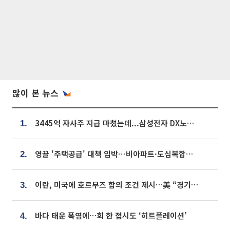
많이 본 뉴스
3445억 자사주 지급 마쳤는데...삼성전자 DX노조, 뒤늦은 '떼쓰기 집회'
1.
영끌 '주택공급' 대책 임박⋯비아파트·도심복합까지 총동원
2.
이란, 미국에 호르무즈 합의 조건 제시…美 “경기 아직 안 끝나” [종합]
3.
바다 태운 폭염에…회 한 접시도 ‘히트플레이션’
4.