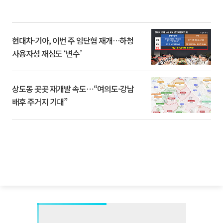
현대차·기아, 이번 주 임단협 재개…하청
사용자성 재심도 ‘변수’
상도동 곳곳 재개발 속도⋯“여의도·강남
배후 주거지 기대”