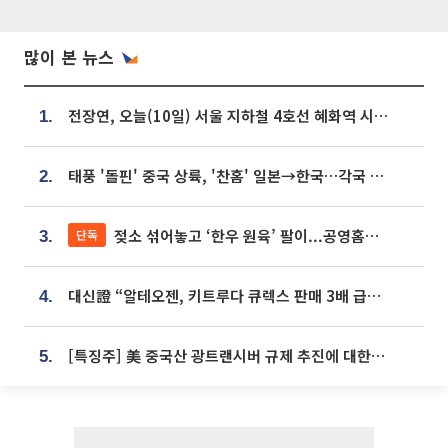
많이 본 뉴스
전장연, 오늘(10일) 서울 지하철 4호선 혜화역 시위…1호선 용산역 무정차
1.
태풍 '돌핀' 중국 상륙, '찬홈' 일본→한국…각국 기상청 예상 경로는?
2.
젖소 섞어놓고 ‘한우 원육’ 팔이...공영홈쇼핑 표기·검증 구멍
단독
3.
대신證 “알테오젠, 키트루다 큐렉스 판매 3배 급증…목표가 41만원 상향”
4.
[특징주] 美 중국산 광트랜시버 규제 추진에 대한광통신 등 광통신株 강세
5.