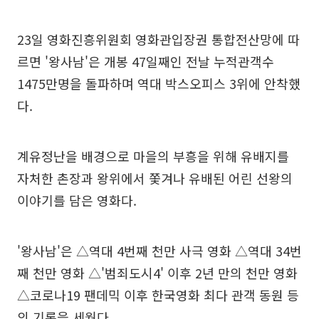
23일 영화진흥위원회 영화관입장권 통합전산망에 따
르면 '왕사남'은 개봉 47일째인 전날 누적관객수
1475만명을 돌파하며 역대 박스오피스 3위에 안착했
다.
계유정난을 배경으로 마을의 부흥을 위해 유배지를
자처한 촌장과 왕위에서 쫓겨나 유배된 어린 선왕의
이야기를 담은 영화다.
'왕사남'은 △역대 4번째 천만 사극 영화 △역대 34번
째 천만 영화 △'범죄도시4' 이후 2년 만의 천만 영화
△코로나19 팬데믹 이후 한국영화 최다 관객 동원 등
의 기록을 세웠다.