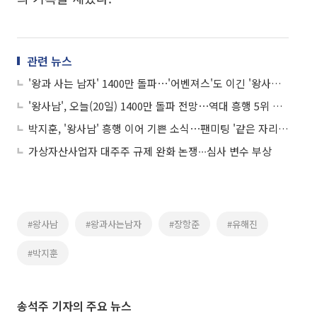
관련 뉴스
'왕과 사는 남자' 1400만 돌파⋯'어벤져스'도 이긴 '왕사남' 열풍
'왕사남', 오늘(20일) 1400만 돌파 전망⋯역대 흥행 5위 눈앞
박지훈, '왕사남' 흥행 이어 기쁜 소식⋯팬미팅 '같은 자리' 개최
가상자산사업자 대주주 규제 완화 논쟁∙∙∙심사 변수 부상
#왕사남
#왕과사는남자
#장항준
#유해진
#박지훈
송석주 기자의 주요 뉴스