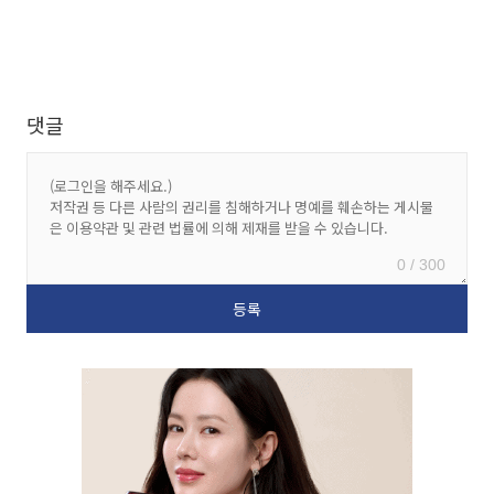
댓글
0 / 300