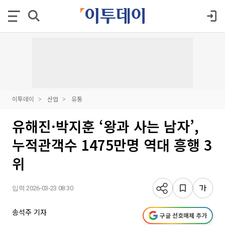
이투데이
산업
유통
유해진·박지훈 ‘왕과 사는 남자’,
누적관객수 1475만명 역대 흥행 3
위
입력 2026-03-23 08:30
송석주 기자
구글 선호매체 추가