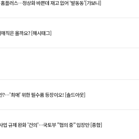
연 홈플러스…정상화 바쁜데 재고 없어 ‘발동동’[가보니]
서매직은 올까요? [해시태그]
?⋯'최애' 위한 필수품 등장이오! [솔드아웃]
업 규제 완화 '건의'⋯국토부 "협의 중" 입장만 [종합]