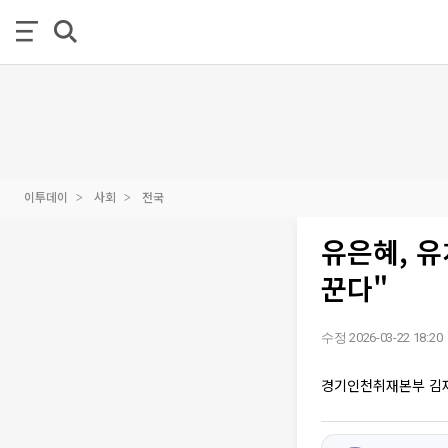
이투데이
사회
전국
유은혜, 유
꾼다"
수정 2026-03-22 18:20
경기인천취재본부 김