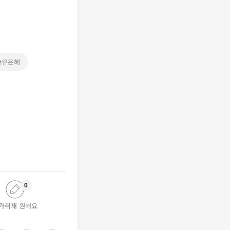
#유은혜
0
가취재 원해요