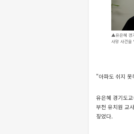
▲유은혜 경
사망 사건을 
"아파도 쉬지 못
유은혜 경기도교육
부천 유치원 교사
짚었다.