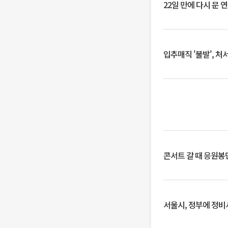
22일 만에 다시 문 
입추매직 '불발', 처
콘서트 갈 때 응원봉만
서울시, 정부에 정비사