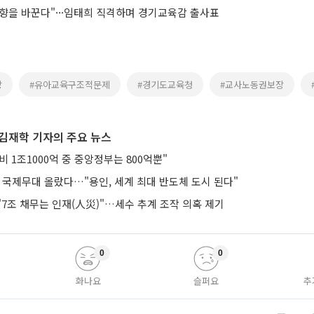
방향을 바꾼다"···임태희 직격하며 경기교육감 출사표
망
#유아교육구조적문제
#경기도교육청
#교사노동권보장
김재학 기자의 주요 뉴스
 1조1000억 중 중앙정부는 800억뿐"
 국제무대 올랐다…"용인, 세계 최대 반도체 도시 된다"
7조 채무는 인재(人災)"…세수 추계 조작 의혹 제기
0
0
화나요
슬퍼요
추