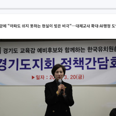
망에 "아파도 쉬지 못하는 현실이 빚은 비극"…대체교사 확대·AI행정 도