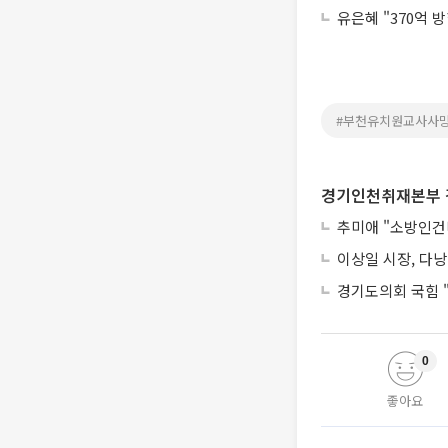
유은혜 "370억 
#부천유치원교사사
경기인천취재본부 
추미애 "소방인건비
이상일 시장, 다낭
경기도의회 국힘 "
0
좋아요