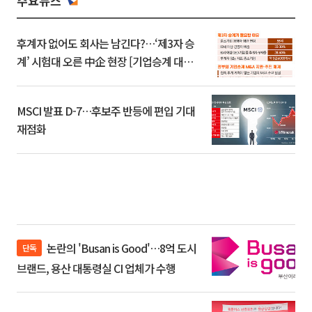
주요뉴스
후계자 없어도 회사는 남긴다?…‘제3자 승
계’ 시험대 오른 中企 현장 [기업승계 대전
환]
MSCI 발표 D-7…후보주 반등에 편입 기대
재점화
논란의 'Busan is Good'…8억 도시
단독
브랜드, 용산 대통령실 CI 업체가 수행