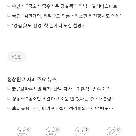
송언석 “공소청·중수청은 검찰폭파 악법…필리버스터로 저지”
국힘 “검찰개혁, 최악으로 결론…최소한 안전장치도 삭제”
‘경험 無도 환영’ 첫 일자리 도전 설명서
#검찰
정상원 기자의 주요 뉴스
野, ‘보완수사권 폐지’ 반발 확산…이준석 “졸속 개악 입법”
장동혁 “형소법 의결하고 조문 안 봤다는 李…대통령 맞나”
李대통령, 10일 메가프로젝트 점검회의…호남 반도체 속도전
0
0
0
0