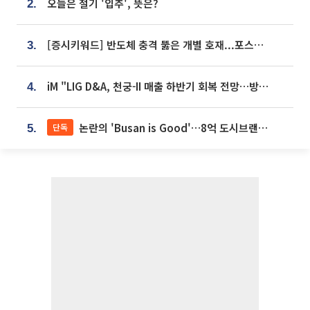
오늘은 절기 '입추', 뜻은?
2.
[증시키워드] 반도체 충격 뚫은 개별 호재...포스코퓨처엠·에코프로·한화솔루션 '눈길'
3.
iM "LIG D&A, 천궁-II 매출 하반기 회복 전망…방산 톱픽 유지"
4.
논란의 'Busan is Good'…8억 도시브랜드, 용산 대통령실 CI 업체가 수행
단독
5.