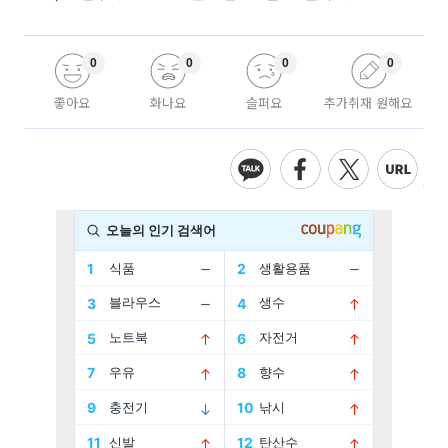
0
0
0
0
좋아요
화나요
슬퍼요
추가취재 원해요