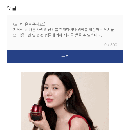
댓글
0 / 300