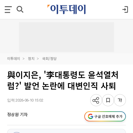
이투데이
정치
국회/정당
與이지은, '李대통령도 윤석열처
럼?' 발언 논란에 대변인직 사퇴
입력 2026-06-10 15:02
정상원 기자
구글 선호매체 추가