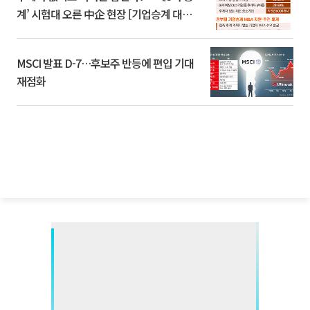
계’ 시험대 오른 中企 현장 [기업승계 대전
환]
MSCI 발표 D-7…후보주 반등에 편입 기대
재점화