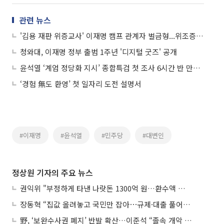
관련 뉴스
'김용 재판 위증교사' 이재명 캠프 관계자 벌금형...위조증거 사용 혐의만 인정
청와대, 이재명 정부 출범 1주년 '디지털 굿즈' 공개
윤석열 ‘계엄 정당화 지시’ 종합특검 첫 조사 6시간 반 만에 종료
‘경험 無도 환영’ 첫 일자리 도전 설명서
#이재명
#윤석열
#민주당
#대변인
정상원 기자의 주요 뉴스
권익위 "부정하게 타낸 나랏돈 1300억 원…환수액 역대 최대"
장동혁 “집값 올려놓고 국민만 잡아⋯규제·대출 풀어야”
野, ‘보완수사권 폐지’ 반발 확산…이준석 “졸속 개악 입법”