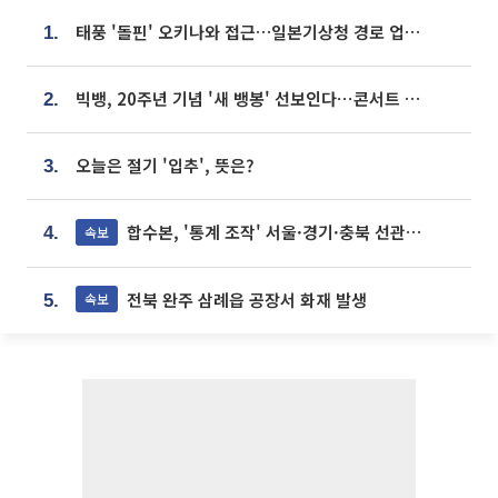
태풍 '돌핀' 오키나와 접근…일본기상청 경로 업데이트
1.
빅뱅, 20주년 기념 '새 뱅봉' 선보인다⋯콘서트 앞두고 팝업 개최
2.
오늘은 절기 '입추', 뜻은?
3.
합수본, '통계 조작' 서울·경기·충북 선관위 등 추가 압수수색
속보
4.
전북 완주 삼례읍 공장서 화재 발생
속보
5.