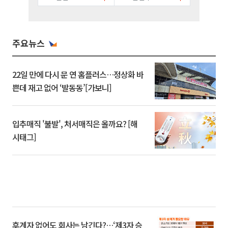
주요뉴스
22일 만에 다시 문 연 홈플러스…정상화 바
쁜데 재고 없어 ‘발동동’[가보니]
입추매직 '불발', 처서매직은 올까요? [해
시태그]
후계자 없어도 회사는 남긴다?…‘제3자 승