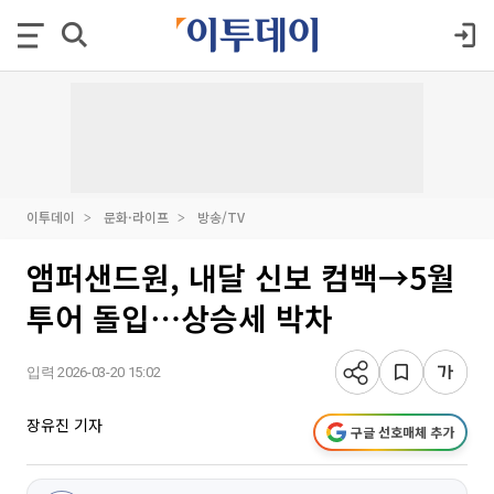
이투데이
문화·라이프
방송/TV
앰퍼샌드원, 내달 신보 컴백→5월
투어 돌입⋯상승세 박차
입력 2026-03-20 15:02
장유진 기자
구글 선호매체 추가