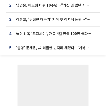
임영웅, 어느덧 데뷔 10주년⋯"가진 것 없던 시절, 내 앞엔 20명의 팬뿐"
2.
김희철, '뒤집힌 태극기' 지적 후 정치색 논란…"좌우 떠나 우리나라 국기"
3.
놀란 감독 '오디세이', 개봉 4일 만에 100만 돌파⋯'왕사남' 보다 빠르다
4.
'불명' 문세윤, 故 터틀맨 빈자리 채웠다…'거북이' 눈물의 최종 우승
5.