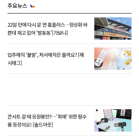
주요뉴스
22일 만에 다시 문 연 홈플러스…정상화 바
쁜데 재고 없어 ‘발동동’[가보니]
입추매직 '불발', 처서매직은 올까요? [해
시태그]
콘서트 갈 때 응원봉만?⋯'최애' 위한 필수
품 등장이오! [솔드아웃]