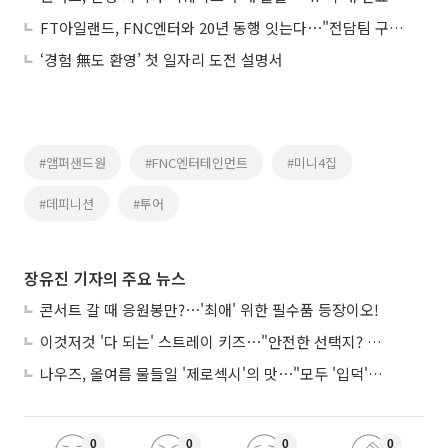
FT아일랜드, FNC엔터와 20년 동행 잇는다⋯"전담팀 구성"
‘경험 無도 환영’ 첫 일자리 도전 설명서
#앰퍼샌드원
#FNC엔터테인먼트
#미니4집
#데피니션
#투어
장유진 기자의 주요 뉴스
콘서트 갈 때 응원봉만?⋯'최애' 위한 필수품 등장이오!
이것저것 '다 되는' 스트레이 키즈⋯"안전한 선택지? 도전이 재밌죠"
나우즈, 올여름 물들일 '제로섹시'의 맛⋯"모두 '입덕'시킬 것"
0
0
0
0