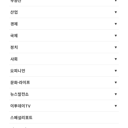
부동산
산업
경제
국제
정치
사회
오피니언
문화·라이프
뉴스발전소
이투데이TV
스페셜리포트