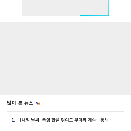
많이 본 뉴스
[내일 날씨] 폭염 한풀 꺾여도 무더위 계속⋯동해안 이틀 연속 비
1.