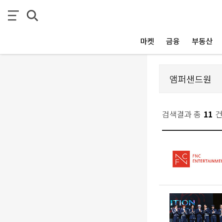
마켓
금융
부동산
검색결과 총
11