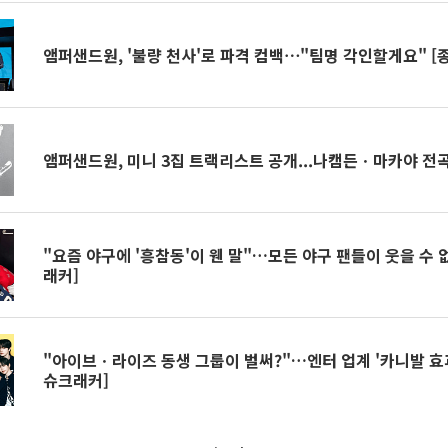
앰퍼샌드원, '불량 천사'로 파격 컴백⋯"팀명 각인할게요" [
앰퍼샌드원, 미니 3집 트랙리스트 공개...나캠든ㆍ마카야 전
"요즘 야구에 '흥참동'이 웬 말"…모든 야구 팬들이 웃을 수 
래커]
"아이브ㆍ라이즈 동생 그룹이 벌써?"…엔터 업계 '카니발 효과
슈크래커]