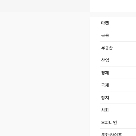
마켓
금융
부동산
산업
경제
국제
정치
사회
오피니언
문화·라이프