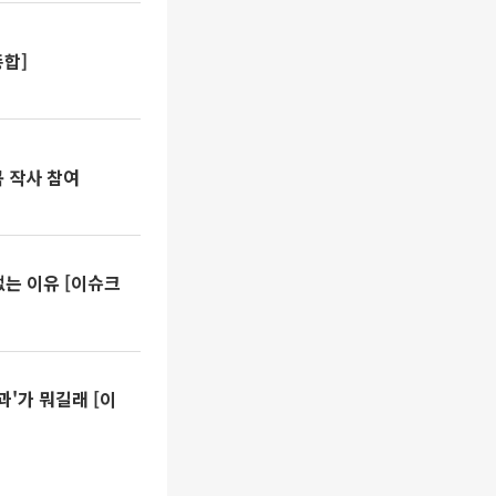
종합]
곡 작사 참여
없는 이유 [이슈크
'가 뭐길래 [이