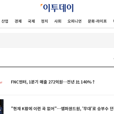
산업
경제
국제
정치
사회
오피니언
문화·라이프
건
FNC엔터, 1분기 매출 272억원⋯전년 比 140%↑
"현재 K팝에 이런 곡 없어"⋯앰퍼샌드원, '무대'로 승부수 던