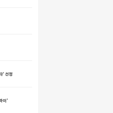
타’ 선정
하이’