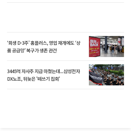
‘회생 D-3주’ 홈플러스, 영업 재개에도 ‘상
품 공급망’ 복구가 생존 관건
3445억 자사주 지급 마쳤는데...삼성전자
DX노조, 뒤늦은 '떼쓰기 집회'