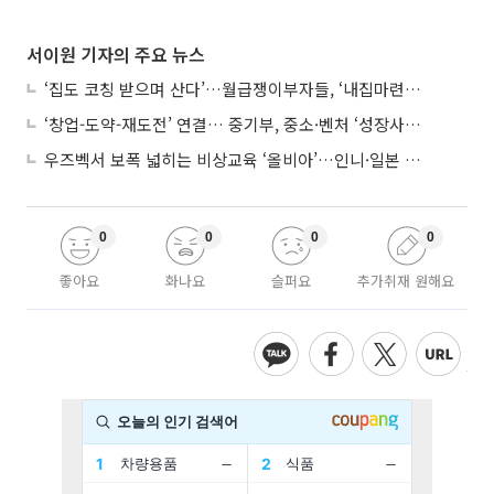
서이원 기자의 주요 뉴스
‘집도 코칭 받으며 산다’…월급쟁이부자들, ‘내집마련’ 신청 증가세
‘창업-도약-재도전’ 연결… 중기부, 중소·벤처 ‘성장사다리’ 짓는다
우즈벡서 보폭 넓히는 비상교육 ‘올비아’…인니·일본 진출 타진
0
0
0
0
좋아요
화나요
슬퍼요
추가취재 원해요