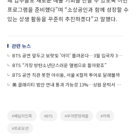
페 업주들도 새로운 매출 기회를 만들 수 있도록 이번
프로그램을 준비했다”며 “소상공인과 함께 성장할 수
있는 상생 활동을 꾸준히 추진하겠다”고 말했다.
관련 뉴스
BTS 공연 앞두고 보랏빛 '아미' 몰려온다…3월 입국자 32.7%↑
BTS “가장 방탄소년단스러운 앨범으로 돌아왔죠”
BTS 공연 직관 못한 아쉬움, 서울 K컬처 투어로 달래볼까
美 클래리티 법안 연내 통과 가능성 13%…상원 문턱서 제동
#배달의민족
#BTS
#우아한형제들
#카페
#프로모션