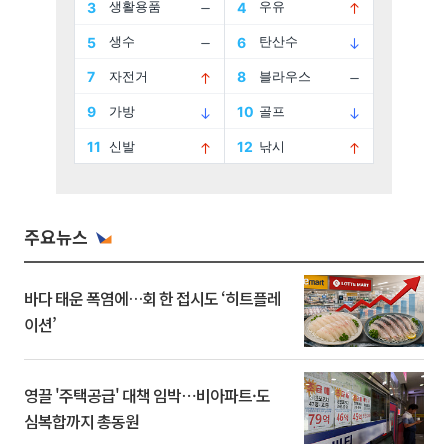
주요뉴스
바다 태운 폭염에…회 한 접시도 ‘히트플레
이션’
영끌 '주택공급' 대책 임박⋯비아파트·도
심복합까지 총동원