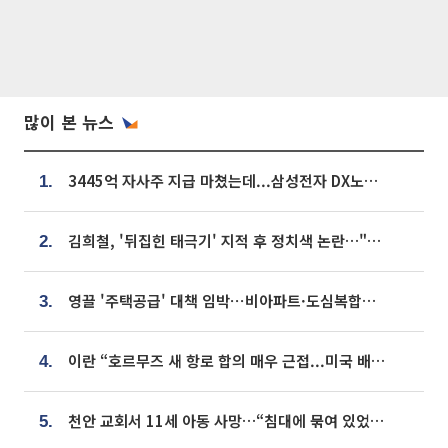
많이 본 뉴스
3445억 자사주 지급 마쳤는데...삼성전자 DX노조, 뒤늦은 '떼쓰기 집회'
1.
김희철, '뒤집힌 태극기' 지적 후 정치색 논란…"좌우 떠나 우리나라 국기"
2.
영끌 '주택공급' 대책 임박⋯비아파트·도심복합까지 총동원
3.
이란 “호르무즈 새 항로 합의 매우 근접...미국 배상 먼저”
4.
천안 교회서 11세 아동 사망…“침대에 묶여 있었다” 진술 확보
5.