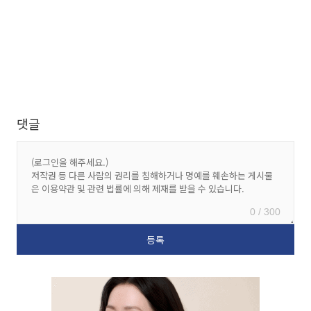
댓글
0 / 300