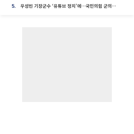
우성빈 기장군수 ‘유튜브 정치’에…국민의힘 군의원들 집단 반발
5.