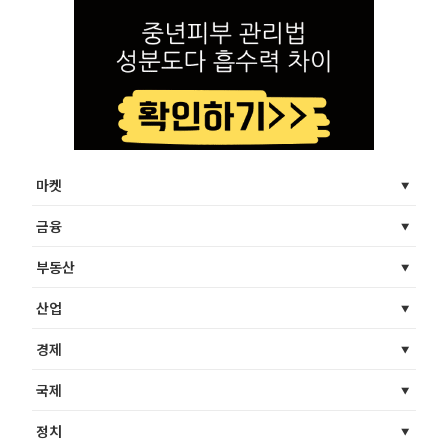
마켓
금융
부동산
산업
경제
국제
정치