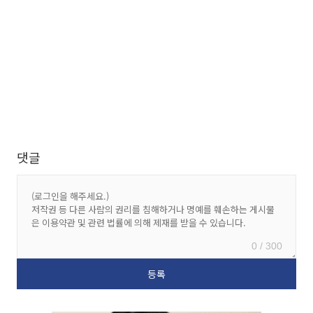
댓글
0 / 300