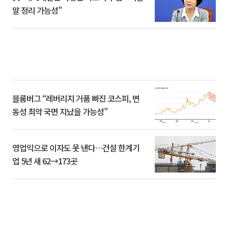
말 정리 가능성”
블룸버그 “레버리지 거품 빠진 코스피, 변
동성 최악 국면 지났을 가능성”
영업익으로 이자도 못 낸다…건설 한계기
업 5년 새 62→173곳