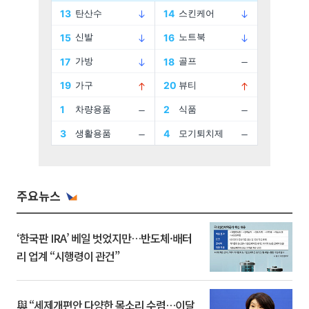
주요뉴스
‘한국판 IRA’ 베일 벗었지만…반도체·배터
리 업계 “시행령이 관건”
與 “세제개편안 다양한 목소리 수렴…이달