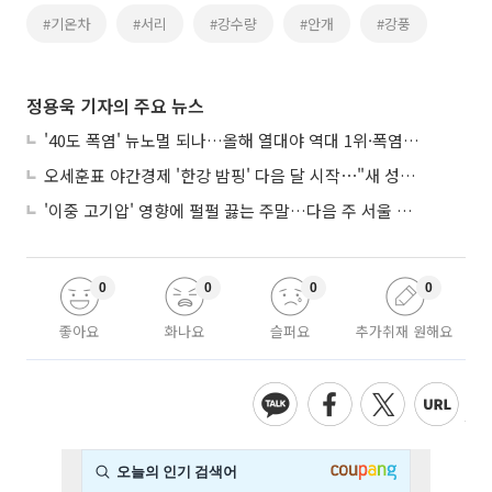
#기온차
#서리
#강수량
#안개
#강풍
정용욱 기자의 주요 뉴스
'40도 폭염' 뉴노멀 되나…올해 열대야 역대 1위·폭염일수 평년 3배 넘어
오세훈표 야간경제 '한강 밤핑' 다음 달 시작⋯"새 성장동력 만들 것"
'이중 고기압' 영향에 펄펄 끓는 주말…다음 주 서울 포함 서쪽이 더 덥다
0
0
0
0
좋아요
화나요
슬퍼요
추가취재 원해요