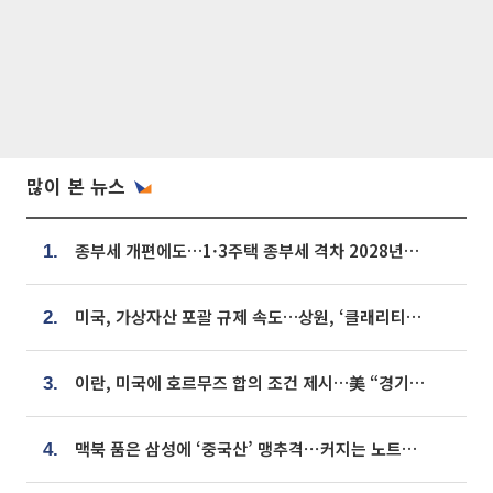
많이 본 뉴스
종부세 개편에도…1·3주택 종부세 격차 2028년부터 확대
1.
미국, 가상자산 포괄 규제 속도…상원, ‘클래리티법’ 9월 절차투표 추진
2.
이란, 미국에 호르무즈 합의 조건 제시…美 “경기 아직 안 끝나” [종합]
3.
맥북 품은 삼성에 ‘중국산’ 맹추격⋯커지는 노트북 OLED 시장
4.