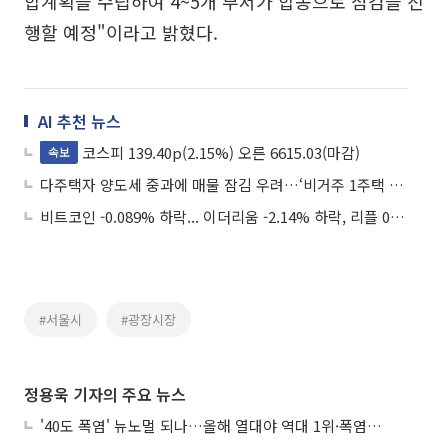
합계획을 수립하여 4~5개 부서가 합동으로 점검을 진
행할 예정"이라고 밝혔다.
AI 추천 뉴스
코스피 139.40p(2.15%) 오른 6615.03(마감)
속보
다주택자 양도세 중과에 매물 잠김 우려…‘비거주 1주택 예외 카드’ 먹힐까
비트코인 -0.089% 하락... 이더리움 -2.14% 하락, 리플 0.31% 상승
#서울시
#광장시장
정용욱 기자의 주요 뉴스
'40도 폭염' 뉴노멀 되나…올해 열대야 역대 1위·폭염일수 평년 3배 넘어