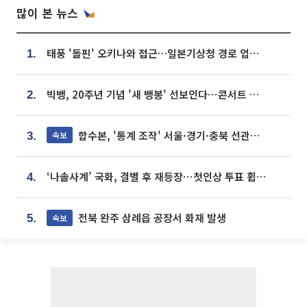
많이 본 뉴스
태풍 '돌핀' 오키나와 접근…일본기상청 경로 업데이트
1.
빅뱅, 20주년 기념 '새 뱅봉' 선보인다⋯콘서트 앞두고 팝업 개최
2.
합수본, '통계 조작' 서울·경기·충북 선관위 등 추가 압수수색
속보
3.
‘나솔사계’ 국화, 결별 후 재등장⋯첫인상 투표 휩쓸고 ‘인기녀’ 등극
4.
전북 완주 삼례읍 공장서 화재 발생
속보
5.