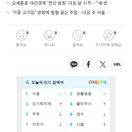
오세훈표 야간경제 '한강 밤핑' 다음 달 시작⋯"새 성장동력 만들 것"
'이중 고기압' 영향에 펄펄 끓는 주말…다음 주 서울 포함 서쪽이 더 덥다
0
0
0
0
좋아요
화나요
슬퍼요
추가취재 원해요