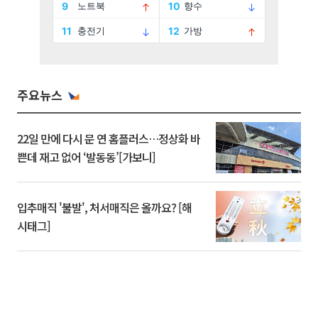
주요뉴스
22일 만에 다시 문 연 홈플러스…정상화 바
쁜데 재고 없어 ‘발동동’[가보니]
입추매직 '불발', 처서매직은 올까요? [해
시태그]