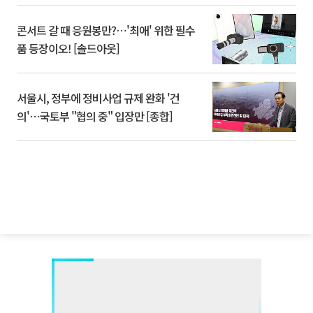
콘서트 갈 때 응원봉만?⋯'최애' 위한 필수
품 등장이오! [솔드아웃]
서울시, 정부에 정비사업 규제 완화 '건
의'⋯국토부 "협의 중" 입장만 [종합]