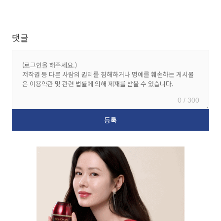
댓글
0 / 300