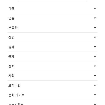
마켓
금융
부동산
산업
경제
국제
정치
사회
오피니언
문화·라이프
뉴스발전소