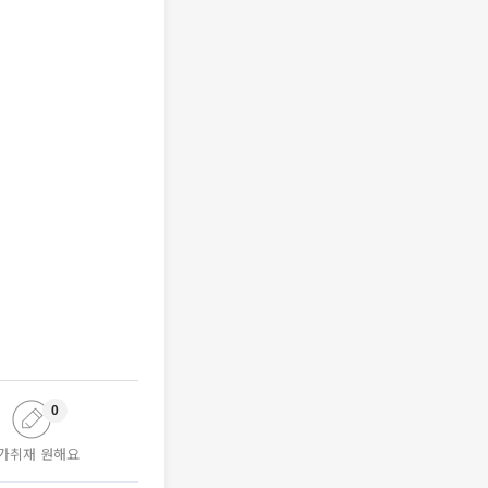
0
가취재 원해요