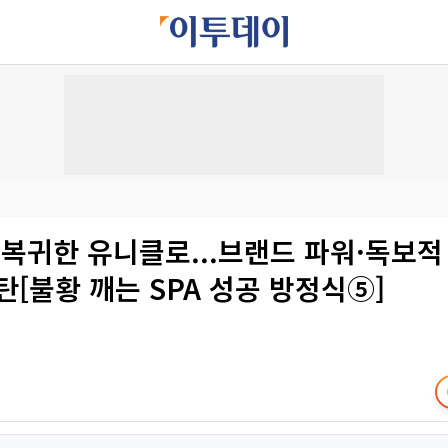
’ 복귀한 유니클로...브랜드 파워·독보적
탄[불황 깨는 SPA 성공 방정식⑤]