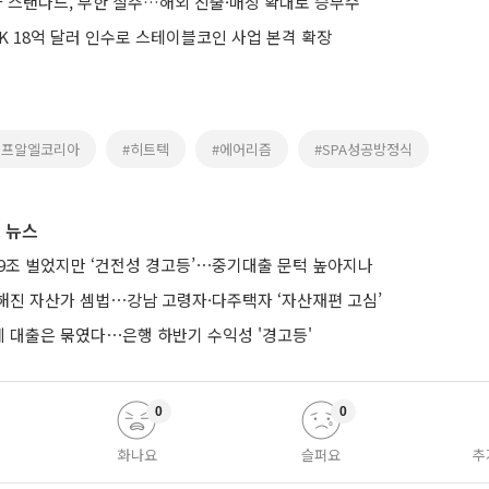
사 스탠다드, 무한 질주…해외 진출·매장 확대로 승부수
K 18억 달러 인수로 스테이블코인 사업 본격 확장
에프알엘코리아
#히트텍
#에어리즘
#SPA성공방정식
 뉴스
 9조 벌었지만 ‘건전성 경고등’⋯중기대출 문턱 높아지나
해진 자산가 셈법⋯강남 고령자·다주택자 ‘자산재편 고심’
 대출은 묶였다⋯은행 하반기 수익성 '경고등'
0
0
화나요
슬퍼요
추