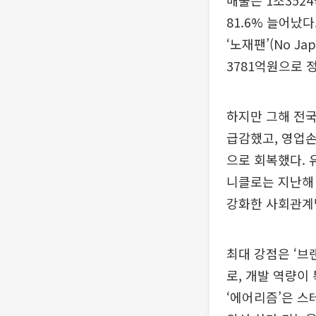
매출은 1조352
81.6% 늘어났
‘노재팬’(No J
3781억원으로 
하지만 그해 전국
급감했고, 영업손
으로 회복했다. 
니클로는 지난해 
강화한 사회관계망
최대 강점은 ‘브
로, 개발 역량이
‘에어리즘’은 스