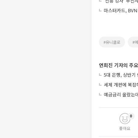
‘신흥 강자’ 무신
마스터카드, BVN
#유니클로
#
연희진 기자의 주요
5대 은행, 상반기
세제 개편에 복잡
예금금리 올랐는데
0
좋아요