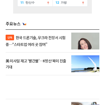
주요뉴스
한국 드론기술, 우크라 전장서 시험
단독
중…“스타트업 여러 곳 참여”
美 미사일 재고 ‘빨간불’…K방산 북미 진출
기대