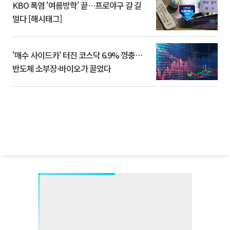
KBO 폭염 '여름방학' 끝…프로야구 갈 길
멀다 [해시태그]
'매수 사이드카' 터진 코스닥 6.9% 껑충…
반도체 소부장·바이오가 끌었다