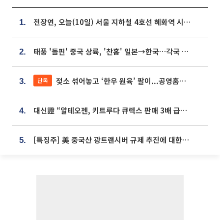
전장연, 오늘(10일) 서울 지하철 4호선 혜화역 시위…1호선 용산역 무정차
1.
태풍 '돌핀' 중국 상륙, '찬홈' 일본→한국…각국 기상청 예상 경로는?
2.
젖소 섞어놓고 ‘한우 원육’ 팔이...공영홈쇼핑 표기·검증 구멍
단독
3.
대신證 “알테오젠, 키트루다 큐렉스 판매 3배 급증…목표가 41만원 상향”
4.
[특징주] 美 중국산 광트랜시버 규제 추진에 대한광통신 등 광통신株 강세
5.