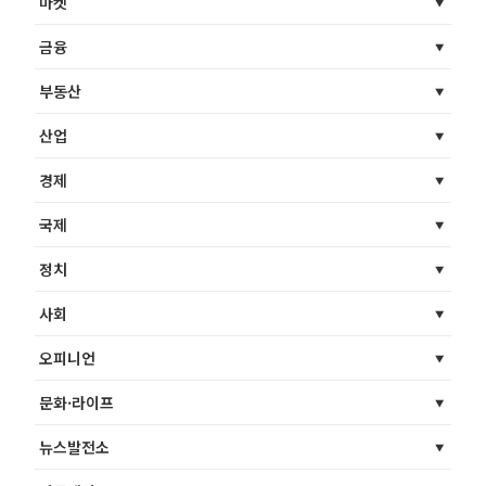
마켓
금융
부동산
산업
경제
국제
정치
사회
오피니언
문화·라이프
뉴스발전소