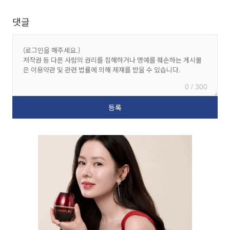
댓글
0 / 300