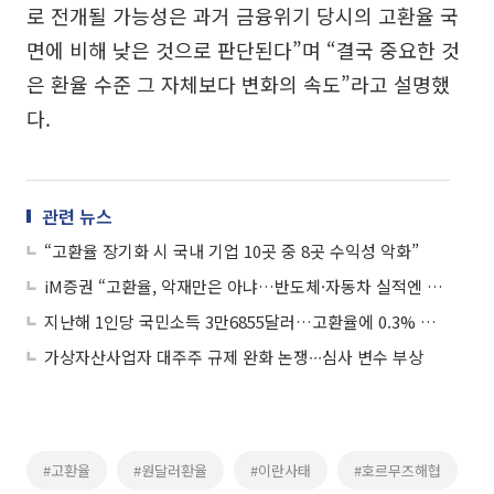
로 전개될 가능성은 과거 금융위기 당시의 고환율 국
면에 비해 낮은 것으로 판단된다”며 “결국 중요한 것
은 환율 수준 그 자체보다 변화의 속도”라고 설명했
다.
관련 뉴스
“고환율 장기화 시 국내 기업 10곳 중 8곳 수익성 악화”
iM증권 “고환율, 악재만은 아냐…반도체·자동차 실적엔 오히려 긍정”
지난해 1인당 국민소득 3만6855달러…고환율에 0.3% 성장 그쳐
가상자산사업자 대주주 규제 완화 논쟁∙∙∙심사 변수 부상
#고환율
#원달러환율
#이란사태
#호르무즈해협