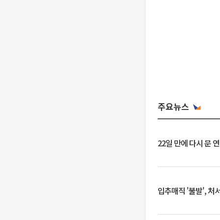
주요뉴스
22일 만에 다시 문 
입추매직 '불발', 처