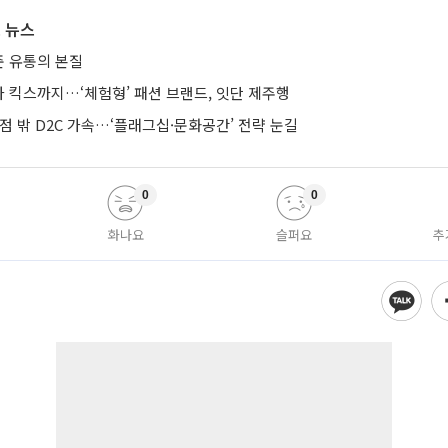
 뉴스
 유통의 본질
 킥스까지…‘체험형’ 패션 브랜드, 잇단 제주행
점 밖 D2C 가속…‘플래그십·문화공간’ 전략 눈길
0
0
화나요
슬퍼요
추