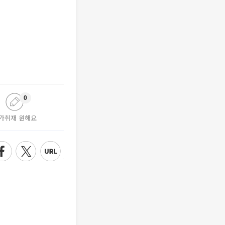
0
가취재 원해요