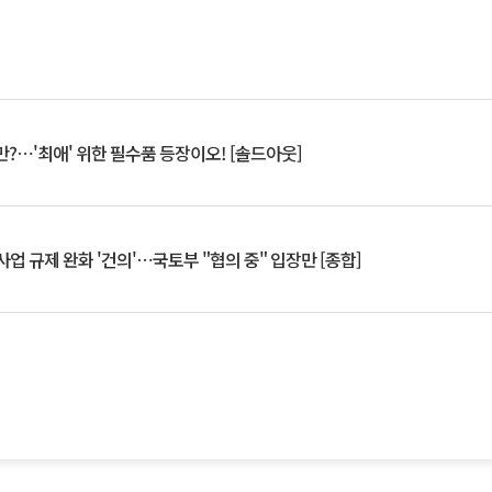
?⋯'최애' 위한 필수품 등장이오! [솔드아웃]
업 규제 완화 '건의'⋯국토부 "협의 중" 입장만 [종합]