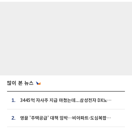
많이 본 뉴스
3445억 자사주 지급 마쳤는데...삼성전자 DX노조, 뒤늦은 '떼쓰기 집회'
1.
영끌 '주택공급' 대책 임박⋯비아파트·도심복합까지 총동원
2.