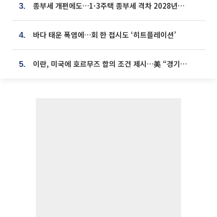
종부세 개편에도…1·3주택 종부세 격차 2028년부터 확대
3.
바다 태운 폭염에…회 한 접시도 ‘히트플레이션’
4.
이란, 미국에 호르무즈 합의 조건 제시…美 “경기 아직 안 끝나” [종합]
5.