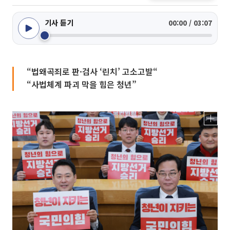
기사 듣기
00:00 / 03:07
“법왜곡죄로 판·검사 ‘린치’ 고소고발“
“사법체계 파괴 막을 힘은 청년”