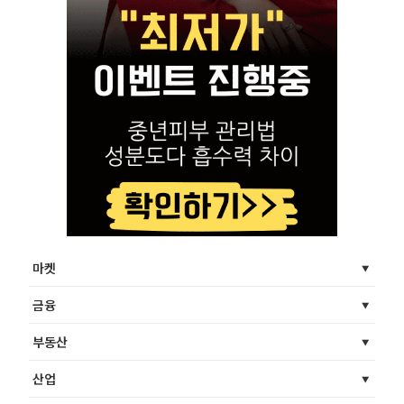
마켓
금융
부동산
산업