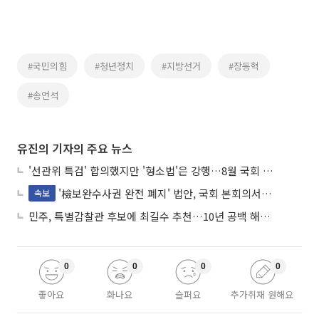
#국민의힘
#청년정치
#지방선거
#장동혁
#송언석
유진의 기자의 주요 뉴스
'선관위 특검' 합의했지만 '형소법'은 강행…8월 국회 '입법 2차전' 예고
'檢보완수사권 완전 폐지' 법안, 국회 본회의서 민주당 주도 통과
속보
민주, 특별감찰관 후보에 최길수 추천…10년 공백 해소 속도
0
0
0
0
좋아요
화나요
슬퍼요
추가취재 원해요