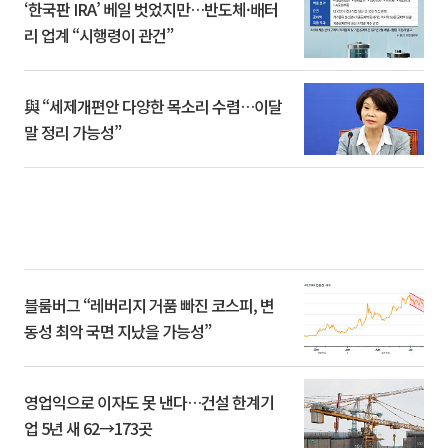
‘한국판 IRA’ 베일 벗었지만…반도체·배터
리 업계 “시행령이 관건”
與 “세제개편안 다양한 목소리 수렴…이달
말 정리 가능성”
블룸버그 “레버리지 거품 빠진 코스피, 변
동성 최악 국면 지났을 가능성”
영업익으로 이자도 못 낸다…건설 한계기
업 5년 새 62→173곳