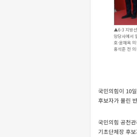
▲6·3 지방
앙당사에서 
호·윤재옥 의
홍석준 전 의
국민의힘이 10일
후보자가 몰린 반
국민의힘 공천관리
기초단체장 후보자