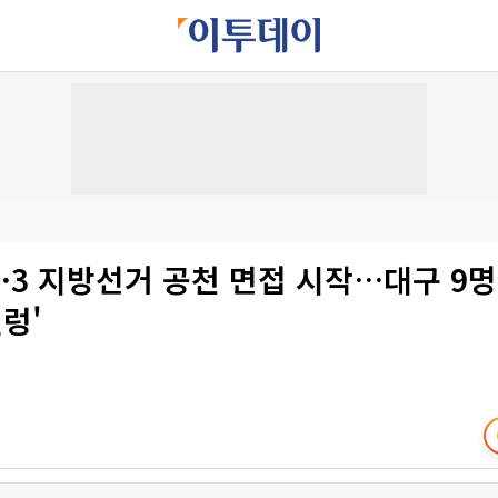
·3 지방선거 공천 면접 시작…대구 9명
썰렁'