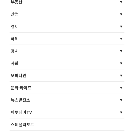
부동산
산업
경제
국제
정치
사회
오피니언
문화·라이프
뉴스발전소
이투데이TV
스페셜리포트