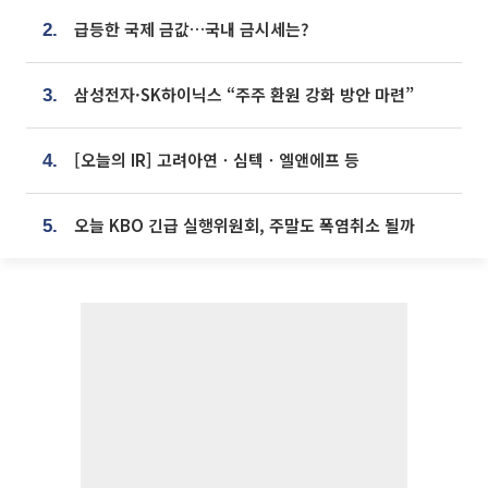
급등한 국제 금값…국내 금시세는?
2.
삼성전자·SK하이닉스 “주주 환원 강화 방안 마련”
3.
[오늘의 IR] 고려아연ㆍ심텍ㆍ엘앤에프 등
4.
오늘 KBO 긴급 실행위원회, 주말도 폭염취소 될까
5.