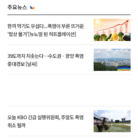
주요뉴스
한끼 먹기도 무섭다...폭염이 부른 뜨거운
‘밥상 물가’[뉴노멀 된 히트플레이션]
39도까지 치솟는다⋯수도권ㆍ광양 폭염
중대경보 [날씨]
오늘 KBO 긴급 실행위원회, 주말도 폭염
취소 될까