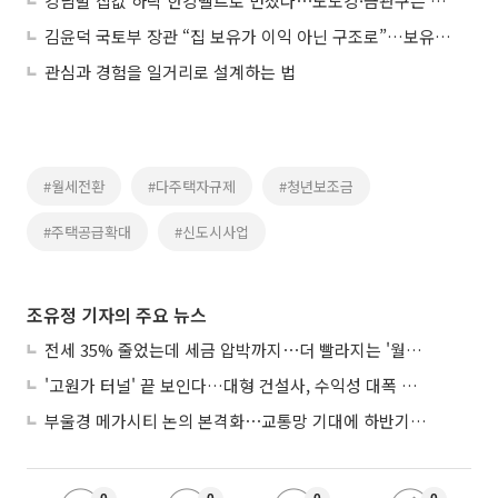
강남발 집값 하락 한강벨트로 번졌다⋯노도강·금관구는 상승세 확대
김윤덕 국토부 장관 “집 보유가 이익 아닌 구조로”…보유세·장특공제 손질 시사
관심과 경험을 일거리로 설계하는 법
#월세전환
#다주택자규제
#청년보조금
#주택공급확대
#신도시사업
조유정 기자의 주요 뉴스
전세 35% 줄었는데 세금 압박까지⋯더 빨라지는 '월세화'
'고원가 터널' 끝 보인다…대형 건설사, 수익성 대폭 개선
부울경 메가시티 논의 본격화⋯교통망 기대에 하반기 분양시장 '주목'