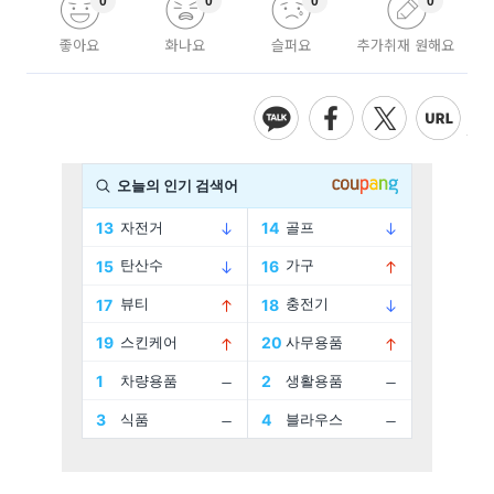
0
0
0
0
좋아요
화나요
슬퍼요
추가취재 원해요