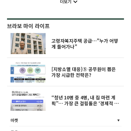
더보기
브라보 마이 라이프
고령자복지주택 공급…"누가 어떻
게 들어가나"
[지방소멸 대응]⑤ 공무원이 뽑은
가장 시급한 전략은?
“청년 10명 중 4명, 내 집 마련 계
획”… 가장 큰 걸림돌은 ‘경제적 부
담’
마켓