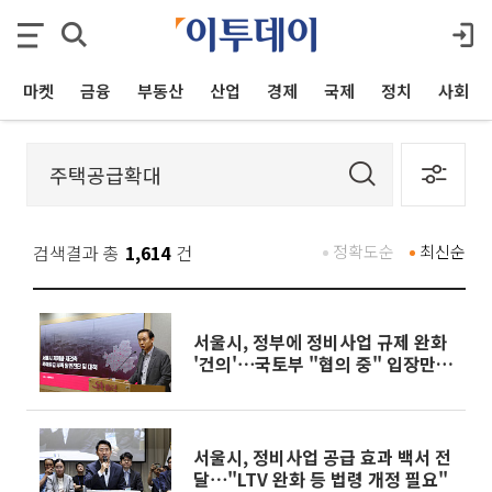
마켓
금융
부동산
산업
경제
국제
정치
사회
검색결과 총
1,614
건
정확도순
최신순
서울시, 정부에 정비사업 규제 완화
'건의'⋯국토부 "협의 중" 입장만
[종합]
서울시, 정비사업 공급 효과 백서 전
달⋯"LTV 완화 등 법령 개정 필요"