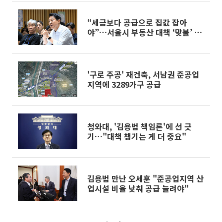
“세금보다 공급으로 집값 잡아
야”…서울시 부동산 대책 ‘맞불’ 토
론회
'구로 주공' 재건축, 서남권 준공업
지역에 3289가구 공급
청와대, '김용범 책임론'에 선 긋
기…"대책 챙기는 게 더 중요"
김용범 만난 오세훈 "준공업지역 산
업시설 비율 낮춰 공급 늘려야"