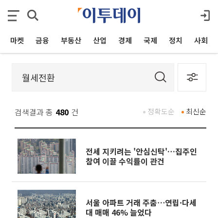
마켓
금융
부동산
산업
경제
국제
정치
사회
검색결과 총
480
건
정확도순
최신순
전세 지키려는 '안심신탁'…집주인
참여 이끌 수익률이 관건
서울 아파트 거래 주춤⋯연립·다세
대 매매 46% 늘었다