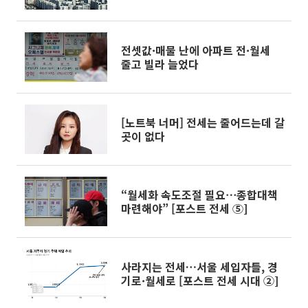
전셋값·매물 난에 아파트 전·월세
줄고 빌라 늘었다
[노트북 너머] 전세는 줄어드는데 갈
곳이 없다
“월세화 속도조절 필요⋯종합대책
마련해야” [포스트 전세 ⑤]
사라지는 전세…서울 세입자들, 경
기로·월세로 [포스트 전세 시대 ②]