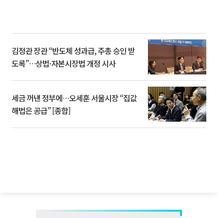
김정관 장관 “반도체 성과급, 주총 승인 받
도록”…상법·자본시장법 개정 시사
세금 꺼낸 정부에…오세훈 서울시장 “집값
해법은 공급” [종합]