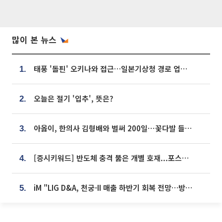
많이 본 뉴스
태풍 '돌핀' 오키나와 접근…일본기상청 경로 업데이트
1.
오늘은 절기 '입추', 뜻은?
2.
아옳이, 한의사 김형배와 벌써 200일⋯꽃다발 들고 "프러포즈 아냐"
3.
[증시키워드] 반도체 충격 뚫은 개별 호재...포스코퓨처엠·에코프로·한화솔루션 '눈길'
4.
iM "LIG D&A, 천궁-II 매출 하반기 회복 전망…방산 톱픽 유지"
5.