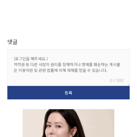
댓글
0 / 300