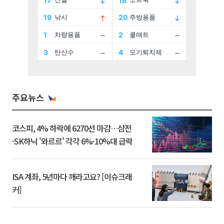
주요뉴스
코스피, 4% 하락에 6270선 마감…삼전
·SK하닉 '와르르' 각각 6%·10%대 급락
ISA 계좌, 5년마다 깨라고요? [이슈크래
커]