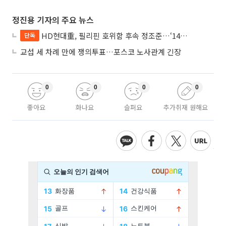
정진용 기자의 주요 뉴스
HD현대重, 필리핀 호위함 후속 정조준…‘14척+α’ 싹쓸이 노린다
단독
교섭 세 차례 만에 쟁의투표…포스코 노사관계 긴장
0
0
0
0
좋아요
화나요
슬퍼요
추가취재 원해요