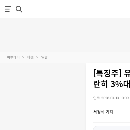
이투데이
마켓
일반
[특징주]
란히 3%대
입력 2026-03-13 10:09
서청석 기자