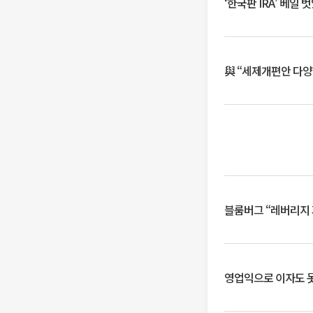
‘한국판 IRA’ 베
與 “세제개편안 다양
블룸버그 “레버리지 
영업익으로 이자도 못