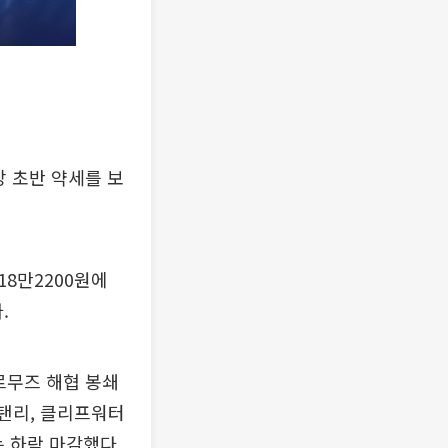
장 초반 약세를 보
18만2200원에
.
르무즈 해협 봉쇄
스탠리, 클리프워터
는 하락 마감했다.