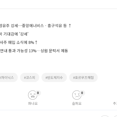
 정유주 강세⋯중앙에너비스ㆍ흥구석유 등 ↑
 기대감에 '강세'
자사주 매입 소식에 8%↑
 연내 통과 가능성 13%…상원 문턱서 제동
SK하이닉스
#코스피
#반도체지수
#호르무즈해협
0
0
화나요
슬퍼요
추