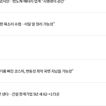
일 벗었지만…반도체·배터리 업계 “시행령이 관건”
한 목소리 수렴…이달 말 정리 가능성”
거품 빠진 코스피, 변동성 최악 국면 지났을 가능성”
 낸다…건설 한계기업 5년 새 62→173곳