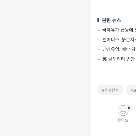
관련 뉴스
국제유가 급등에
펄어비스, 붉은사막
남양유업, 배당·
美 클래리티 법안
#삼성전자
#
0
좋아요