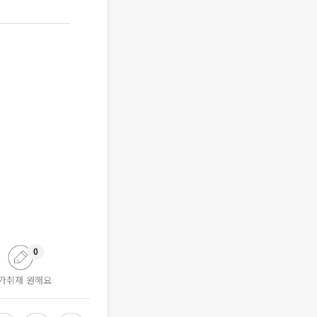
0
가취재 원해요