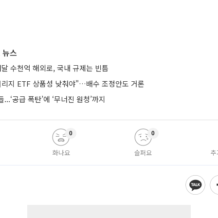
 뉴스
매달 수천억 해외로, 국내 규제는 빈틈
버리지 ETF 상품성 낮춰야"…배수 조정안도 거론
...‘공급 폭탄’에 ‘무너진 원청’까지
0
0
화나요
슬퍼요
추