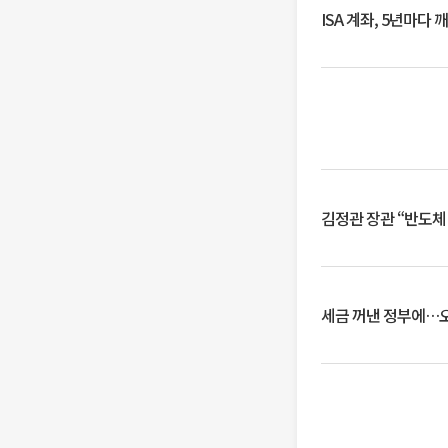
ISA 계좌, 5년마다
김정관 장관 “반도체
세금 꺼낸 정부에…오