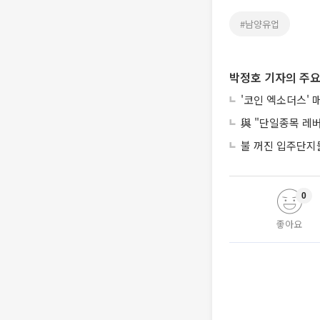
#남양유업
박정호 기자의 주요
'코인 엑소더스' 
與 "단일종목 레
불 꺼진 입주단지들
0
좋아요