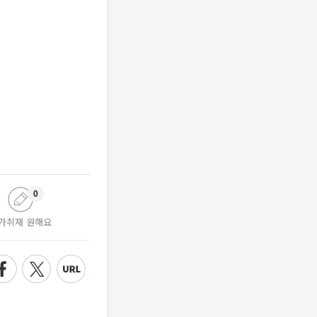
0
가취재 원해요