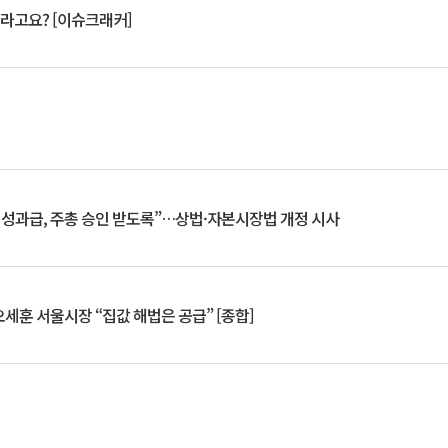
 깨라고요? [이슈크래커]
 성과급, 주총 승인 받도록”…상법·자본시장법 개정 시사
세훈 서울시장 “집값 해법은 공급” [종합]