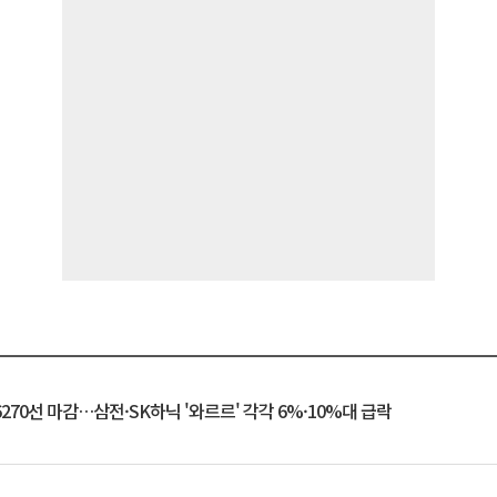
6270선 마감…삼전·SK하닉 '와르르' 각각 6%·10%대 급락