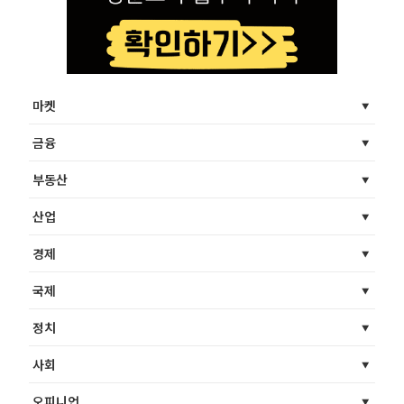
마켓
금융
부동산
산업
경제
국제
정치
사회
오피니언