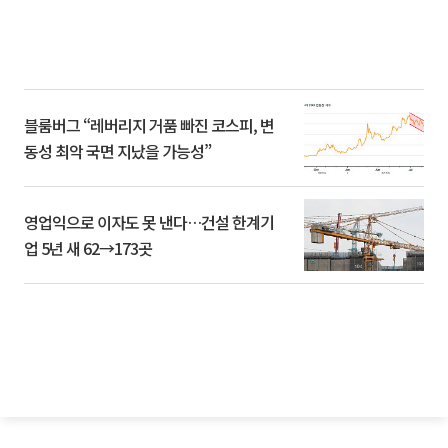
블룸버그 “레버리지 거품 빠진 코스피, 변
동성 최악 국면 지났을 가능성”
영업익으로 이자도 못 낸다…건설 한계기
업 5년 새 62→173곳