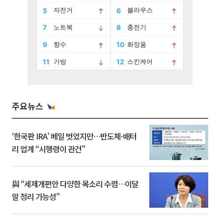
주요뉴스
‘한국판 IRA’ 베일 벗었지만…반도체·배터
리 업계 “시행령이 관건”
與 “세제개편안 다양한 목소리 수렴…이달
말 정리 가능성”