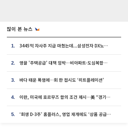
많이 본 뉴스
3445억 자사주 지급 마쳤는데...삼성전자 DX노조, 뒤늦은 '떼쓰기 집회'
1.
영끌 '주택공급' 대책 임박⋯비아파트·도심복합까지 총동원
2.
바다 태운 폭염에…회 한 접시도 ‘히트플레이션’
3.
이란, 미국에 호르무즈 합의 조건 제시…美 “경기 아직 안 끝나” [종합]
4.
‘회생 D-3주’ 홈플러스, 영업 재개에도 ‘상품 공급망’ 복구가 생존 관건
5.