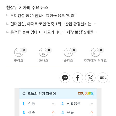
천상우 기자의 주요 뉴스
우미건설 톱20 진입…효성·쌍용도 ‘껑충’
현대건설, 아파트·토건·건축 1위…산업·환경설비는 삼성E&A
용적률 높여 임대 더 지으라더니…‘제값 보상’ 5개월째 국회에 발목
0
0
0
0
좋아요
화나요
슬퍼요
추가취재 원해요