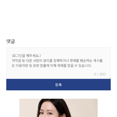
댓글
0 / 300