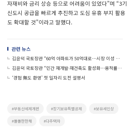
자재비와 금리 상승 등으로 어려움이 있었다”며 “3기
신도시 공급을 빠르게 추진하고 도심 유휴 부지 활용
도 확대할 것”이라고 말했다.
관련 뉴스
김윤덕 국토장관 “60억 아파트가 50억대로⋯시장 이성 되찾아”
김윤덕 국토장관 “민간 재개발·재건축도 활성화⋯용적률 상향 공론화 필요”
‘경험 無도 환영’ 첫 일자리 도전 설명서
#부동산세제개편
#장기보유특별공제
#보유세인상
#똘똘한한채
#다주택자