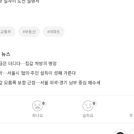
 첫 일자리 도전 설명서
토교통부
#부동산
#아파트
 뉴스
급은 더디다…집값 처방의 명암
박…서울시 협의·주민 설득이 성패 가른다
값 오름폭 보합 근접⋯서울 외곽·경기 남부 중심 매수세
0
0
화나요
슬퍼요
추