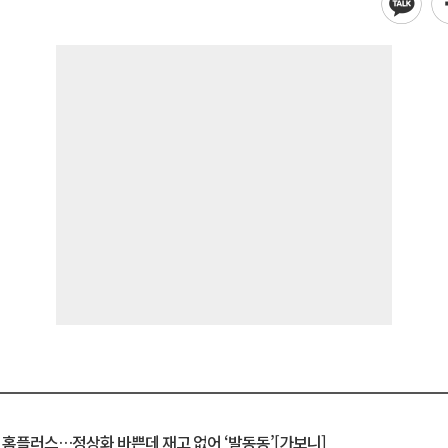
연 홈플러스…정상화 바쁜데 재고 없어 ‘발동동’[가보니]