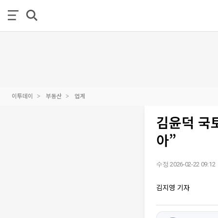
이투데이
부동산
업계
김윤덕 국
아”
수정 2026-02-22 09:12
김지영 기자