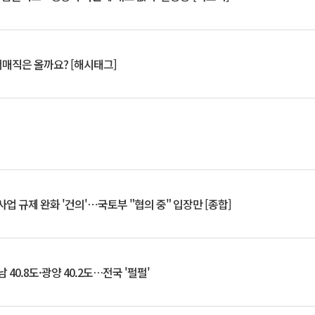
서매직은 올까요? [해시태그]
업 규제 완화 '건의'⋯국토부 "협의 중" 입장만 [종합]
 40.8도·광양 40.2도…전국 '펄펄'