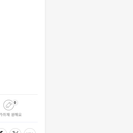
0
가취재 원해요