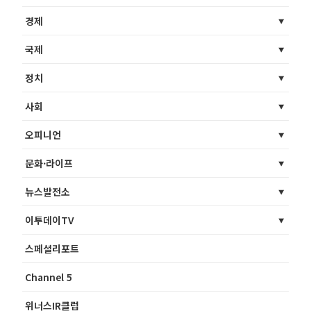
경제
국제
정치
사회
오피니언
문화·라이프
뉴스발전소
이투데이TV
스페셜리포트
Channel 5
위너스IR클럽