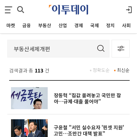
마켓
금융
부동산
산업
경제
국제
정치
사회
검색결과 총
113
건
정확도순
최신순
장동혁 “집값 올려놓고 국민만 잡
아⋯규제·대출 풀어야”
구윤철 "서민 실수요자 '핀셋 지원'
고민…조만간 대책 발표"