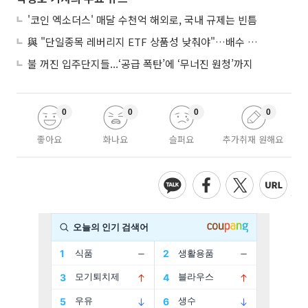
'코인 엑소더스' 매달 수천억 해외로, 국내 규제는 빈틈
與 "단일종목 레버리지 ETF 상품성 낮춰야"…배수 조정안도 거론
불 꺼진 입주단지들...‘공급 폭탄’에 ‘무너진 원청’까지
0
0
0
0
좋아요
화나요
슬퍼요
추가취재 원해요