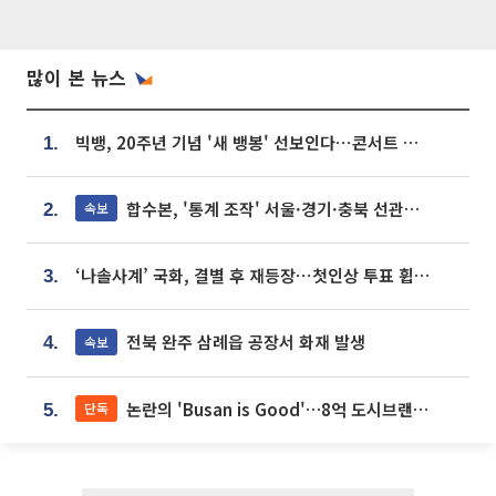
많이 본 뉴스
빅뱅, 20주년 기념 '새 뱅봉' 선보인다⋯콘서트 앞두고 팝업 개최
1.
합수본, '통계 조작' 서울·경기·충북 선관위 등 추가 압수수색
속보
2.
‘나솔사계’ 국화, 결별 후 재등장⋯첫인상 투표 휩쓸고 ‘인기녀’ 등극
3.
전북 완주 삼례읍 공장서 화재 발생
속보
4.
논란의 'Busan is Good'…8억 도시브랜드, 용산 대통령실 CI 업체가 수행
단독
5.