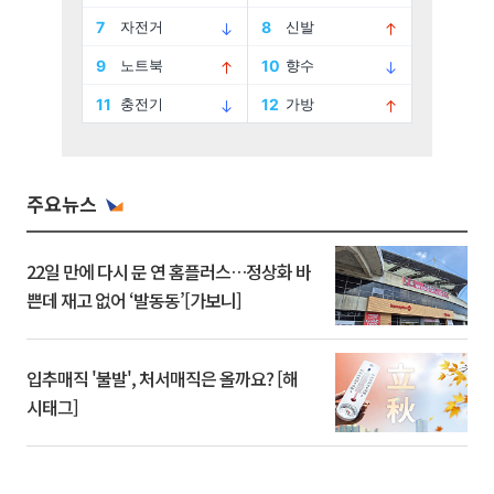
주요뉴스
22일 만에 다시 문 연 홈플러스…정상화 바
쁜데 재고 없어 ‘발동동’[가보니]
입추매직 '불발', 처서매직은 올까요? [해
시태그]