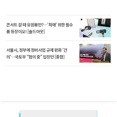
콘서트 갈 때 응원봉만?⋯'최애' 위한 필수
품 등장이오! [솔드아웃]
서울시, 정부에 정비사업 규제 완화 '건
의'⋯국토부 "협의 중" 입장만 [종합]