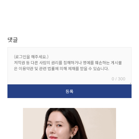
댓글
0 / 300