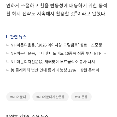
연하게 조절하고 환율 변동성에 대응하기 위한 동적
환 헤지 전략도 지속해서 활용할 것”이라고 말했다.
관련 뉴스
NH아문디운용, ‘2026 아이사랑 드림캠프’ 성료⋯초중생 100명 참여
NH아문디운용, 국내 휴머노이드 10종목 집중 투자 ETF 상장
NH아문디자산운용, 새해맞이 무료급식소 봉사 나서
美 클래리티 법안 연내 통과 가능성 13%…상원 문턱서 제동
#NH아문디
#NH아문디자산운용
#NH운용
박정호 기자의 주요 뉴스