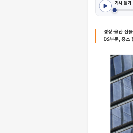
기사 듣기
경상·울산 산불 
DS부문, 중소