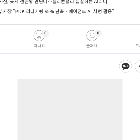
해진, 美서 젠슨황 만난다⋯실리콘밸리 집결하는 AI리더
사장 "PDK 리타기팅 95% 단축…에이전트 AI 시범 활용"
0
0
화나요
슬퍼요
추