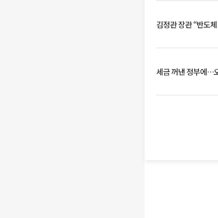
김정관 장관 “반도체
세금 꺼낸 정부에…오