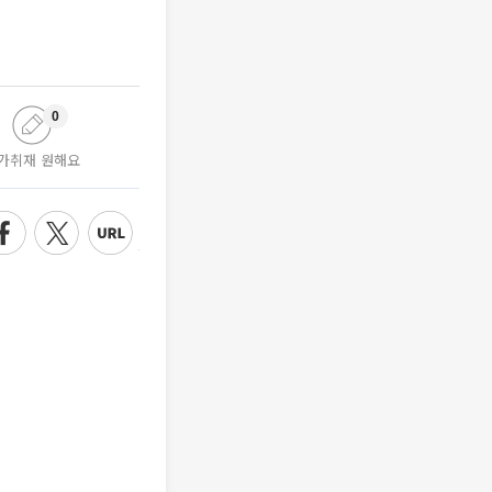
0
가취재 원해요