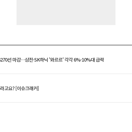
6270선 마감…삼전·SK하닉 '와르르' 각각 6%·10%대 급락
 깨라고요? [이슈크래커]