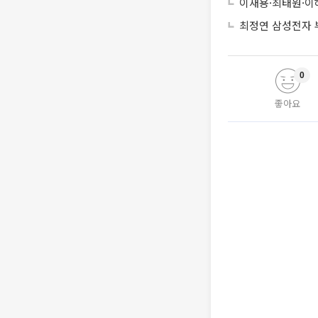
이재용·최태원·이
최정연 삼성전자 부
0
좋아요