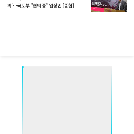
의'⋯국토부 "협의 중" 입장만 [종합]