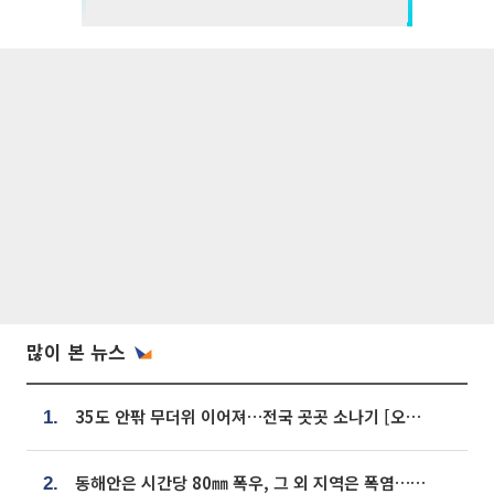
많이 본 뉴스
35도 안팎 무더위 이어져…전국 곳곳 소나기 [오늘 날씨]
1.
동해안은 시간당 80㎜ 폭우, 그 외 지역은 폭염…‘극과 극 날씨’
2.