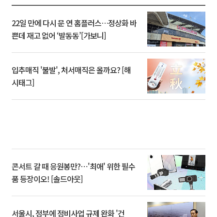
22일 만에 다시 문 연 홈플러스…정상화 바
쁜데 재고 없어 ‘발동동’[가보니]
입추매직 '불발', 처서매직은 올까요? [해
시태그]
콘서트 갈 때 응원봉만?⋯'최애' 위한 필수
품 등장이오! [솔드아웃]
서울시, 정부에 정비사업 규제 완화 '건