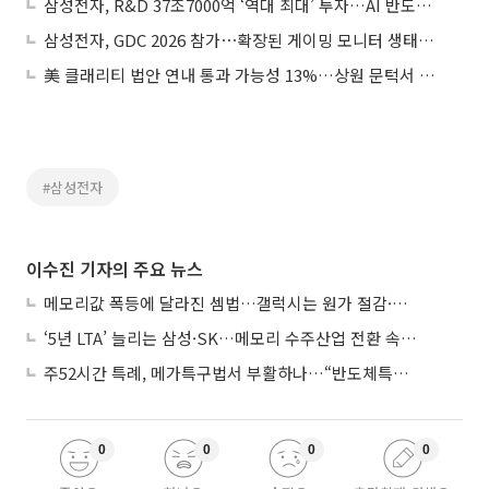
삼성전자, R&D 37조7000억 ‘역대 최대’ 투자…AI 반도체 경쟁력 강화
삼성전자, GDC 2026 참가⋯확장된 게이밍 모니터 생태계 경험 선보여
美 클래리티 법안 연내 통과 가능성 13%…상원 문턱서 제동
#삼성전자
이수진 기자의 주요 뉴스
메모리값 폭등에 달라진 셈법…갤럭시는 원가 절감·아이폰은 서비스 확대
‘5년 LTA’ 늘리는 삼성·SK…메모리 수주산업 전환 속 다른 셈법
주52시간 특례, 메가특구법서 부활하나…“반도체특별법 담겨야”
0
0
0
0