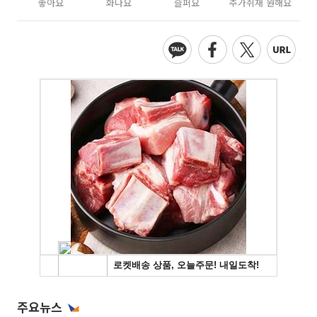
좋아요
화나요
슬퍼요
추가취재 원해요
주요뉴스