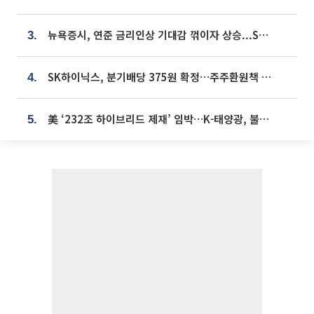
뉴욕증시, 연준 금리인상 기대감 꺾이자 상승...S&P500 사상 최고치 [종합]
3.
SK하이닉스, 분기배당 375원 확정…주주환원책 9월로 앞당겨 발표
4.
美 ‘232조 하이브리드 제재’ 임박…K-태양광, 불확실성 털고 날개 다나
5.