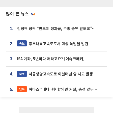
많이 본 뉴스
김정관 장관 “반도체 성과급, 주총 승인 받도록”…상법·자본시장법 개정 시사
1.
중부내륙고속도로서 미상 폭발물 발견
속보
2.
ISA 계좌, 5년마다 깨라고요? [이슈크래커]
3.
서울양양고속도로 이천터널 앞 사고 발생
속보
4.
하마스 “네타냐후 합의안 거절, 총선 앞두고 시간 끌기”
단독
5.