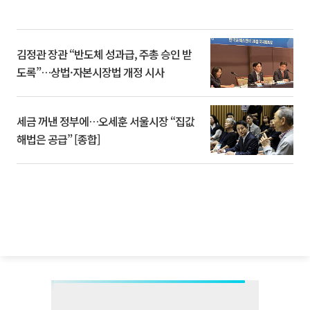
김정관 장관 “반도체 성과급, 주총 승인 받
도록”…상법·자본시장법 개정 시사
세금 꺼낸 정부에…오세훈 서울시장 “집값
해법은 공급” [종합]