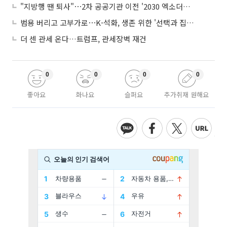
"지방행 땐 퇴사"⋯2차 공공기관 이전 '2030 엑소더스' 뇌관
범용 버리고 고부가로⋯K-석화, 생존 위한 '선택과 집중'
더 센 관세 온다…트럼프, 관세장벽 재건
0
0
0
0
좋아요
화나요
슬퍼요
추가취재 원해요