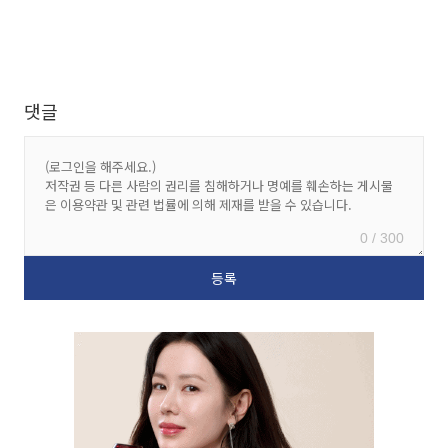
댓글
0 / 300