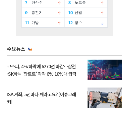
주요뉴스
코스피, 4% 하락에 6270선 마감…삼전
·SK하닉 '와르르' 각각 6%·10%대 급락
ISA 계좌, 5년마다 깨라고요? [이슈크래
커]