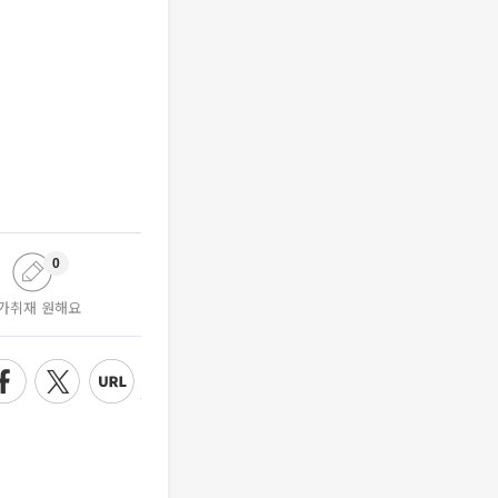
0
가취재 원해요