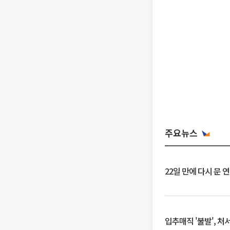
주요뉴스
22일 만에 다시 문 
입추매직 '불발', 처