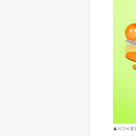
▲시그닉 팝