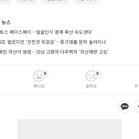
 뉴스
 토스 페이스페이⋯얼굴인식 결제 확산 속도낸다
 9조 벌었지만 ‘건전성 뒷걸음’⋯중기대출 문턱 높아지나
해진 자산가 셈법⋯강남 고령자·다주택자 ‘자산재편 고심’
0
0
화나요
슬퍼요
추