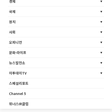
경제
국제
정치
사회
오피니언
문화·라이프
뉴스발전소
이투데이TV
스페셜리포트
Channel 5
위너스IR클럽