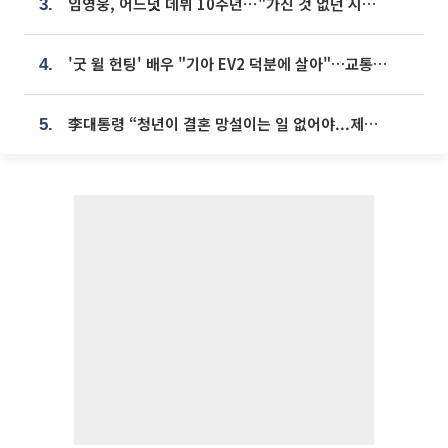
임영웅, 어느덧 데뷔 10주년⋯"가진 것 없던 시절, 내 앞엔 20명의 팬뿐"
3.
'굿 윌 헌팅' 배우 "기아 EV2 덕분에 살아"…교통사고 후 안전성 극찬
4.
李대통령 “청년이 결혼 망설이는 일 없어야...제도상 불이익 조사”
5.