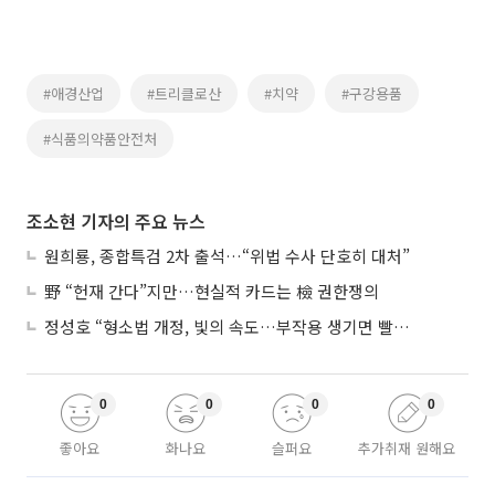
#애경산업
#트리클로산
#치약
#구강용품
#식품의약품안전처
조소현 기자의 주요 뉴스
원희룡, 종합특검 2차 출석…“위법 수사 단호히 대처”
野 “헌재 간다”지만…현실적 카드는 檢 권한쟁의
정성호 “형소법 개정, 빛의 속도…부작용 생기면 빨리 고쳐야”
0
0
0
0
좋아요
화나요
슬퍼요
추가취재 원해요