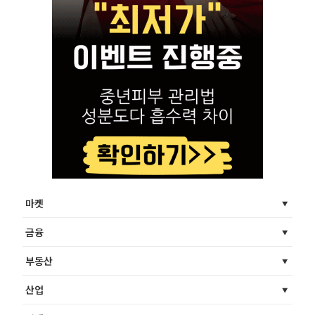
마켓
금융
부동산
산업