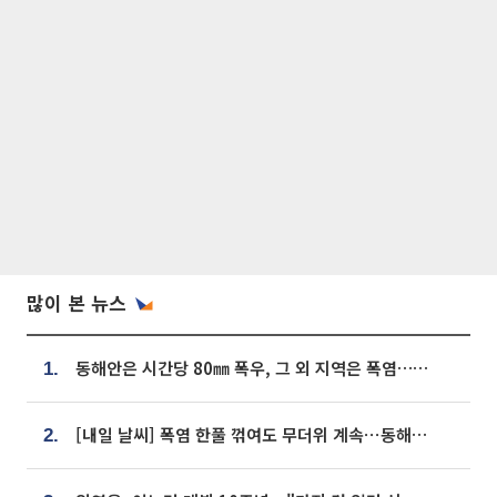
많이 본 뉴스
동해안은 시간당 80㎜ 폭우, 그 외 지역은 폭염…‘극과 극 날씨’
1.
[내일 날씨] 폭염 한풀 꺾여도 무더위 계속⋯동해안 이틀 연속 비
2.