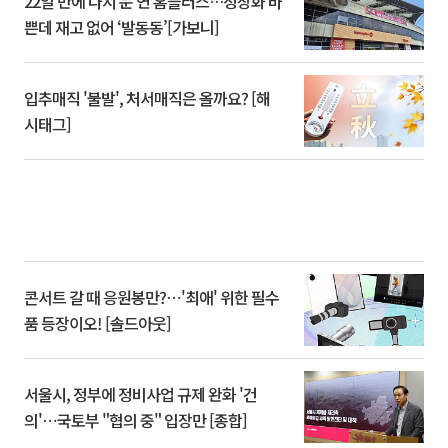
22일 만에 다시 문 연 홈플러스…정상화 바
쁜데 재고 없어 ‘발동동’[가보니]
입추매직 '불발', 처서매직은 올까요? [해
시태그]
콘서트 갈 때 응원봉만?⋯'최애' 위한 필수
품 등장이오! [솔드아웃]
서울시, 정부에 정비사업 규제 완화 '건
의'⋯국토부 "협의 중" 입장만 [종합]