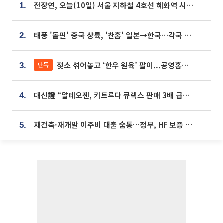
전장연, 오늘(10일) 서울 지하철 4호선 혜화역 시위…1호선 용산역 무정차
1.
태풍 '돌핀' 중국 상륙, '찬홈' 일본→한국…각국 기상청 예상 경로는?
2.
젖소 섞어놓고 ‘한우 원육’ 팔이...공영홈쇼핑 표기·검증 구멍
단독
3.
대신證 “알테오젠, 키트루다 큐렉스 판매 3배 급증…목표가 41만원 상향”
4.
재건축·재개발 이주비 대출 숨통…정부, HF 보증 신설 추진
5.