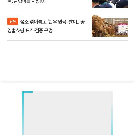
룰, 출렁이는 시장]①
젖소 섞어놓고 ‘한우 원육’ 팔이...공
단독
영홈쇼핑 표기·검증 구멍