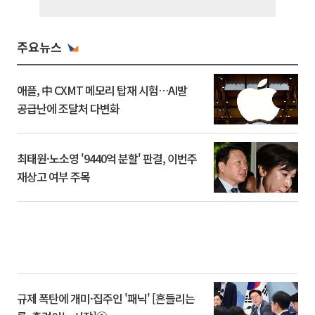
주요뉴스
애플, 中 CXMT 메모리 탑재 시험…AI발
공급난에 조달처 다변화
최태원·노소영 '9440억 분할' 판결, 이번주
재상고 여부 주목
규제 폭탄에 개미·집주인 '패닉' [흔들리는