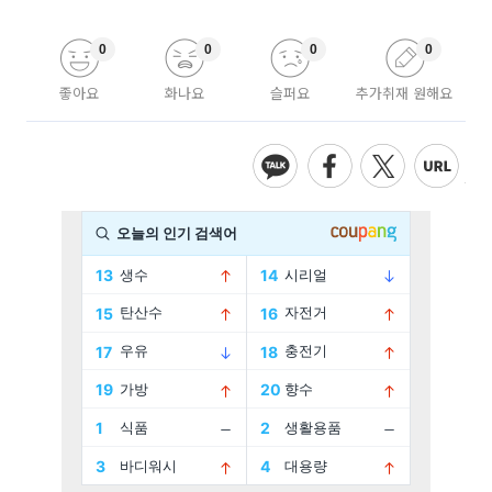
0
0
0
0
좋아요
화나요
슬퍼요
추가취재 원해요