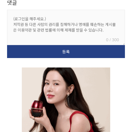
댓글
0 / 300