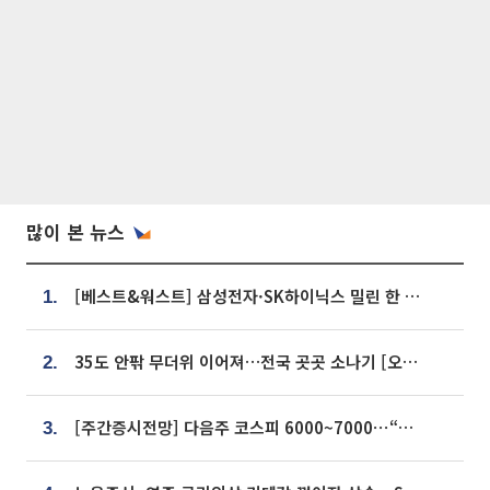
많이 본 뉴스
[베스트&워스트] 삼성전자·SK하이닉스 밀린 한 주…상상인증권은 85% 급등
1.
35도 안팎 무더위 이어져…전국 곳곳 소나기 [오늘 날씨]
2.
[주간증시전망] 다음주 코스피 6000~7000⋯“外人 수급은 정책이 변수”
3.