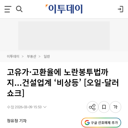
이투데이
부동산
일반
고유가·고환율에 노란봉투법까
지...건설업계 ‘비상등’ [오일-달러
쇼크]
수정 2026-03-09 15:53
정유정 기자
구글 선호매체 추가