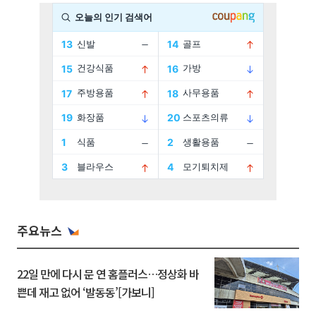
주요뉴스
22일 만에 다시 문 연 홈플러스…정상화 바
쁜데 재고 없어 ‘발동동’[가보니]