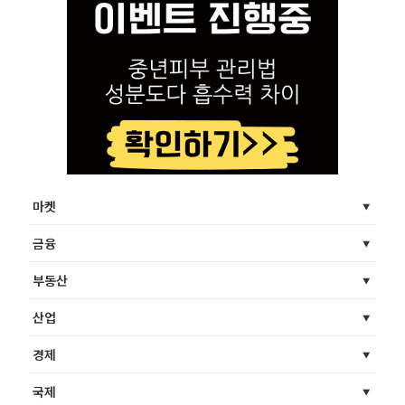
마켓
금융
부동산
산업
경제
국제