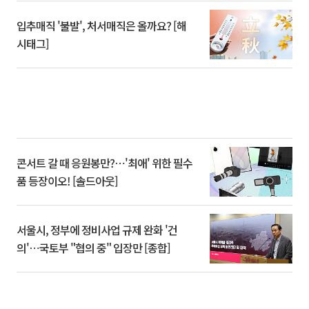
입추매직 '불발', 처서매직은 올까요? [해
시태그]
콘서트 갈 때 응원봉만?⋯'최애' 위한 필수
품 등장이오! [솔드아웃]
서울시, 정부에 정비사업 규제 완화 '건
의'⋯국토부 "협의 중" 입장만 [종합]