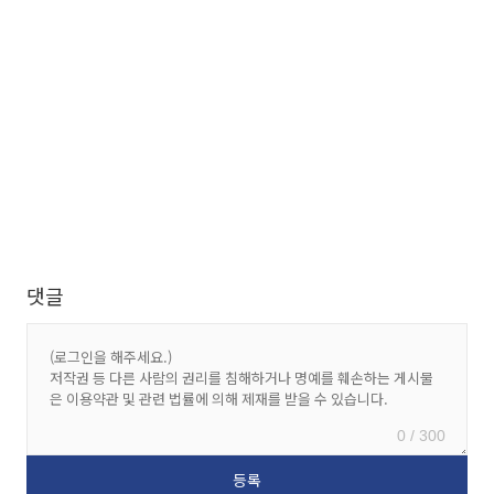
댓글
0 / 300