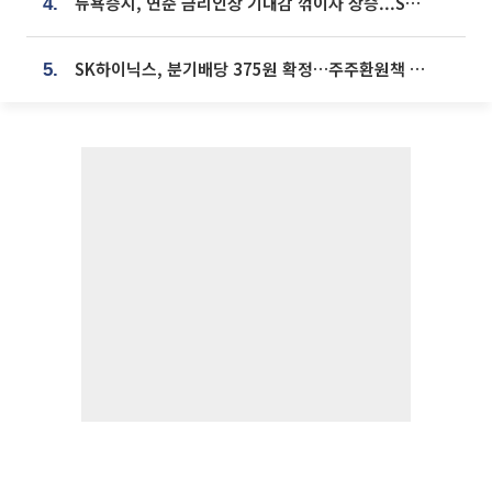
뉴욕증시, 연준 금리인상 기대감 꺾이자 상승...S&P500 사상 최고치 [종합]
4.
SK하이닉스, 분기배당 375원 확정…주주환원책 9월로 앞당겨 발표
5.