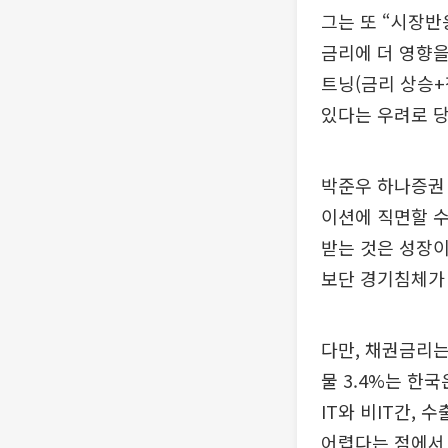
그는 또 “시장반
금리에 더 영향을
트닝(금리 상승
있다는 우려로 당
박준우 하나증권
이션에 직면할 수
받는 것은 성장이
보단 경기침체가
다만, 채권금리는
물 3.4%는 한
IT와 비IT간,
어렵다는 점에서 