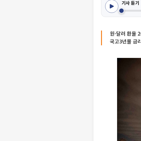
기사 듣기
원·달러 환율 2
국고3년물 금리도