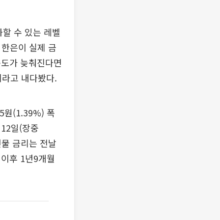
할 수 있는 레벨
 한은이 실제 금
속도가 늦춰진다면
이라고 내다봤다.
원(1.39%) 폭
월12일(장중
년물 금리는 전날
) 이후 1년9개월