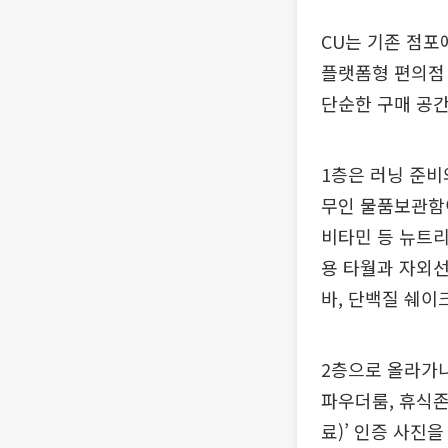
CU는 기존 점포
플랫폼형 편의점
단순한 구매 공
1층은 러닝 준비
무인 물품보관함
비타민 등 뉴트리
용 타월과 자외선
바, 단백질 쉐이
2층으로 올라가니
파우더룸, 휴식존
료)’ 인증 사진