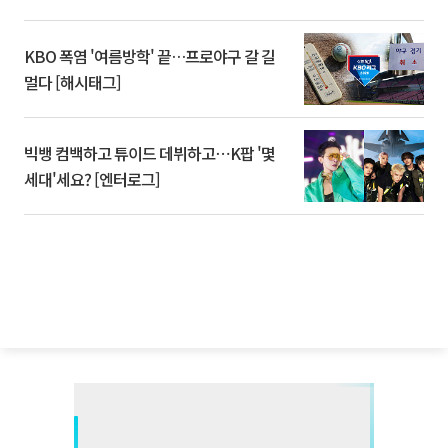
KBO 폭염 '여름방학' 끝…프로야구 갈 길
멀다 [해시태그]
빅뱅 컴백하고 튜이드 데뷔하고⋯K팝 '몇
세대'세요? [엔터로그]