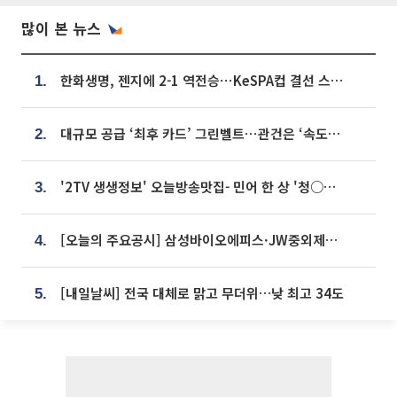
많이 본 뉴스
한화생명, 젠지에 2-1 역전승⋯KeSPA컵 결선 스테이지 2 직행
1.
대규모 공급 ‘최후 카드’ 그린벨트⋯관건은 ‘속도’ [주택공급 승부수의 조건]
2.
'2TV 생생정보' 오늘방송맛집- 민어 한 상 '청○○○' vs 전복 한 상 '명○'
3.
[오늘의 주요공시] 삼성바이오에피스·JW중외제약·한미반도체·SK바이오사이언스 등
4.
[내일날씨] 전국 대체로 맑고 무더위…낮 최고 34도
5.