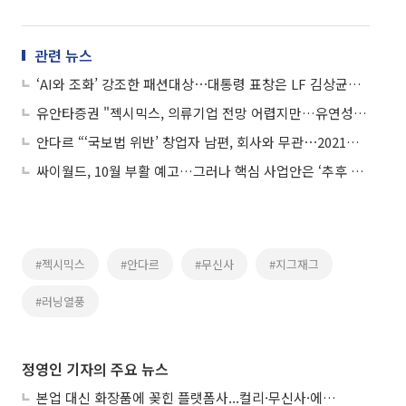
관련 뉴스
‘AI와 조화’ 강조한 패션대상⋯대통령 표창은 LF 김상균ㆍ안다르 공성아
유안타증권 "젝시믹스, 의류기업 전망 어렵지만…유연성에 주목"
안다르 “‘국보법 위반’ 창업자 남편, 회사와 무관⋯2021년 사임”
싸이월드, 10월 부활 예고…그러나 핵심 사업안은 ‘추후 공개’
#젝시믹스
#안다르
#무신사
#지그재그
#러닝열풍
정영인 기자의 주요 뉴스
본업 대신 화장품에 꽂힌 플랫폼사...컬리·무신사·에이블리, ‘뷰티 페스타’ 경쟁