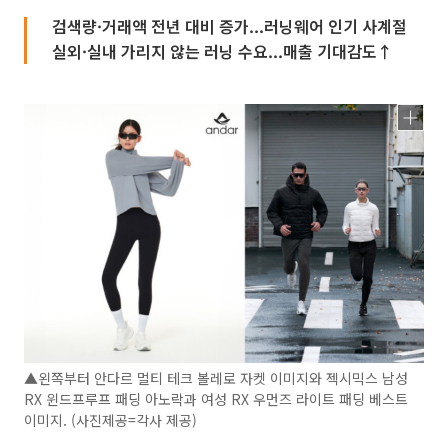
검색량·거래액 전년 대비 증가...러닝웨어 인기 사계절
실외·실내 가리지 않는 러닝 수요...매출 기대감도↑
▲왼쪽부터 안다르 멀티 테크 볼레로 자켓 이미지와 젝시믹스 남성
RX 윈드프루프 패딩 아노락과 여성 RX 우먼즈 라이트 패딩 베스트
이미지. (사진제공=각사 제공)