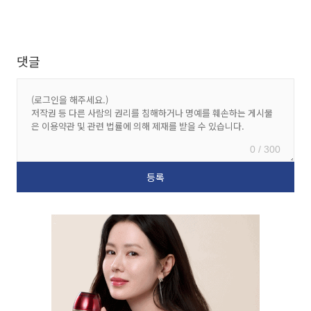
댓글
0 / 300